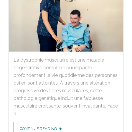
La dystrophie musculaire est une maladie
dégénérative complexe qui impacte
profondément la vie quotidienne des personnes
qui en sont atteintes. À travers une altération
progressive des fibres musculaires, cette
pathologie génétique induit une faiblesse
musculaire croissante, souvent invalidante. Face
à
CONTINUE READING