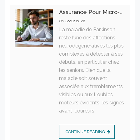
Assurance Pour Micro-Entrepreneur : Les Garanties Essentielles À Connaître
On
4 août 2026
La maladie de Parkinson
reste l’une des affections
neurodégénératives les plus
complexes à détecter à ses
débuts, en particulier chez
les seniors. Bien que la
maladie soit souvent
associée aux tremblements
visibles ou aux troubles
moteurs évidents, les signes
avant-coureurs
CONTINUE READING