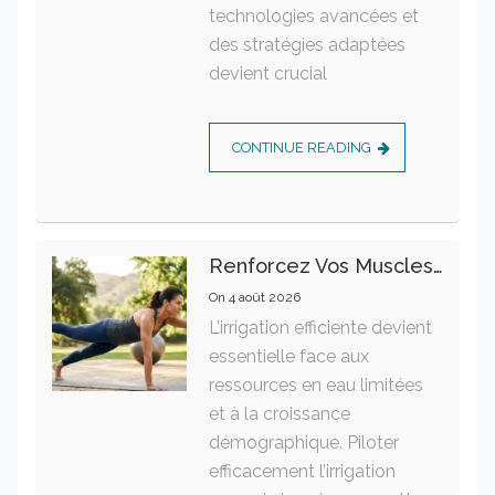
technologies avancées et
des stratégies adaptées
devient crucial
CONTINUE READING
Renforcez Vos Muscles Profonds Pour Apaiser Votre Mal De Dos
On
4 août 2026
L’irrigation efficiente devient
essentielle face aux
ressources en eau limitées
et à la croissance
démographique. Piloter
efficacement l’irrigation