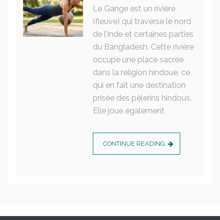
Le Gange est un rivière
(fleuve) qui traverse le nord
de l’Inde et certaines parties
du Bangladesh. Cette rivière
occupe une place sacrée
dans la religion hindoue, ce
qui en fait une destination
prisée des pèlerins hindous.
Elle joue également
CONTINUE READING