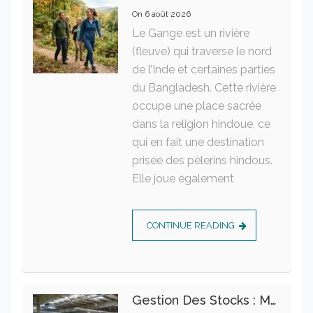
On
6 août 2026
Le Gange est un rivière
(fleuve) qui traverse le nord
de l’Inde et certaines parties
du Bangladesh. Cette rivière
occupe une place sacrée
dans la religion hindoue, ce
qui en fait une destination
prisée des pèlerins hindous.
Elle joue également
CONTINUE READING
Gestion Des Stocks : Meilleures Pratiques Intralogistiques