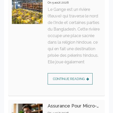
On
5 août 2026
Le Gange est un rivière
(fleuve) qui traverse le nord
de l’Inde et certaines parties
du Bangladesh. Cette rivière
occupe une place sacrée
dans la religion hindoue, ce
qui en fait une destination
prisée des pèlerins hindous.
Elle joue également
CONTINUE READING
Assurance Pour Micro-Entrepreneur : Les Garanties Essentielles À Connaître