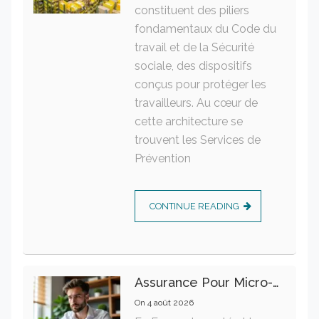
constituent des piliers
fondamentaux du Code du
travail et de la Sécurité
sociale, des dispositifs
conçus pour protéger les
travailleurs. Au cœur de
cette architecture se
trouvent les Services de
Prévention
CONTINUE READING
Assurance Pour Micro-Entrepreneur : Les Garanties Essentielles À Connaître
On
4 août 2026