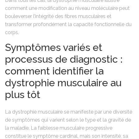
Dans tous les cas, la dystrophie musculaire illustre
comment une modification au niveau moléculaire peut
bouleverser l’intégrité des fibres musculaires et
transformer profondément la capacité fonctionnelle du
corps.
Symptômes variés et
processus de diagnostic :
comment identifier la
dystrophie musculaire au
plus tôt
La dystrophie musculaire se manifeste par une diversité
de symptômes qui varient selon le type et la gravité de
la maladie. La faiblesse musculaire progressive
constitue le symptôme cardinal, mais son intensité, sa