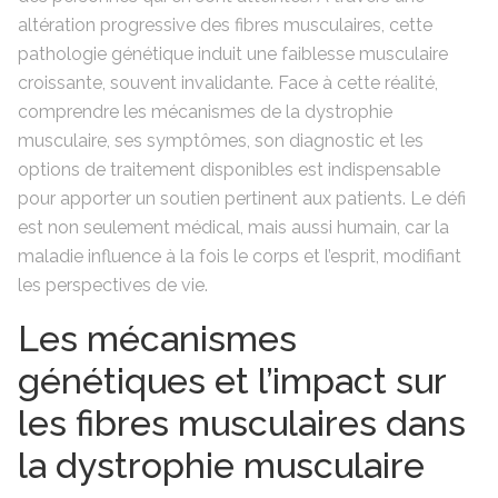
altération progressive des fibres musculaires, cette
pathologie génétique induit une faiblesse musculaire
croissante, souvent invalidante. Face à cette réalité,
comprendre les mécanismes de la dystrophie
musculaire, ses symptômes, son diagnostic et les
options de traitement disponibles est indispensable
pour apporter un soutien pertinent aux patients. Le défi
est non seulement médical, mais aussi humain, car la
maladie influence à la fois le corps et l’esprit, modifiant
les perspectives de vie.
Les mécanismes
génétiques et l’impact sur
les fibres musculaires dans
la dystrophie musculaire