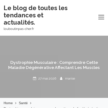
Skip
Le blog de toutes les
to
tendances et
content
actualités.
louboutinpas-cher.fr
Dystrophie Musculaire : Comprendre Cette
Maladie Dégénérative Affectant Les Muscles
27 mai 2026
marise
Home
Santé