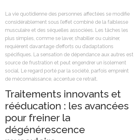
La vie quotidienne des personnes affectées se modifie
considérablement sous l’effet combiné de la faiblesse
musculaire et des séquelles associées. Les tâches les
plus simples, comme se laver, s’habiller ou cuisiner,
requièrent davantage d’efforts ou d’adaptations
spécifiques. La sensation de dépendance aux autres est
source de frustration et peut engendrer un isolement
social. Le regard porté par la société, parfois empreint
de méconnaissance, accentue ce retrait.
Traitements innovants et
rééducation : les avancées
pour freiner la
dégénérescence