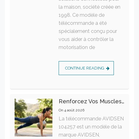
la maison, société créée en
1998. Ce modèle de
télécommande a été
spécialement conçu pour
vous aider à contrôler la
motorisation de
CONTINUE READING
Renforcez Vos Muscles Profonds Pour Apaiser Votre Mal De Dos
On
4 août 2026
La télécommande AVIDSEN
104257 est un modèle de la
marque AVIDSEN,