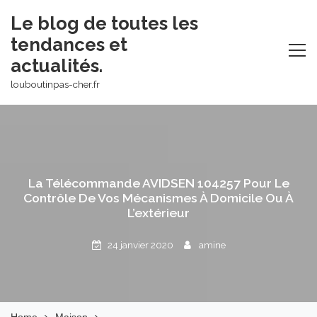
Skip
Le blog de toutes les
to
tendances et
content
actualités.
louboutinpas-cher.fr
La Télécommande AVIDSEN 104257 Pour Le
Contrôle De Vos Mécanismes À Domicile Ou À
L’extérieur
24 janvier 2020
amine