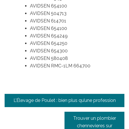
AVIDSEN 654100
AVIDSEN 504713
AVIDSEN 614701
AVIDSEN 654100
AVIDSEN 654249
AVIDSEN 654250
AVIDSEN 654300
AVIDSEN 580408
AVIDSEN RMC-1LM 664700
Navigation
L’Élevage de Poulet : bien plus qu’une profession
de
l’article
Trouver un plombier
chennevieres sur