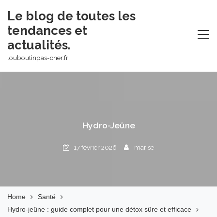
Skip
Le blog de toutes les
to
tendances et
content
actualités.
louboutinpas-cher.fr
Hydro-Jeûne
17 février 2026
marise
Home
Santé
Hydro-jeûne : guide complet pour une détox sûre et efficace