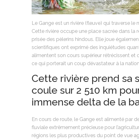
Le Gange est un rivière (fleuve) qui traverse le 
Cette rivière occupe une place sacrée dans la re
prisée des pèlerins hindous. Elle joue égaleme
scientifiques ont exprimé des inquiétudes quant 
alimentent son cours supérieur rétrécissent et 
ce qui porterait un coup dévastateur à la nation
Cette rivière prend sa 
coule sur 2 510 km pour
immense delta de la ba
En cours de route, le Gange est alimenté par 
fluviale extrêmement précieuse pour l’agricultu
régions les plus productives du point de vue agr