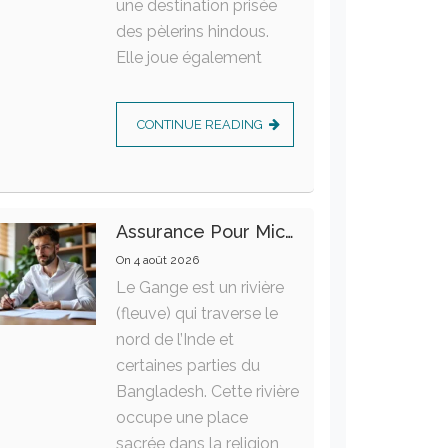
une destination prisée
des pèlerins hindous.
Elle joue également
CONTINUE READING
Assurance Pour Micro-Entrepreneur : Les Garanties Essentielles À Connaître
On
4 août 2026
Le Gange est un rivière
(fleuve) qui traverse le
nord de l’Inde et
certaines parties du
Bangladesh. Cette rivière
occupe une place
sacrée dans la religion