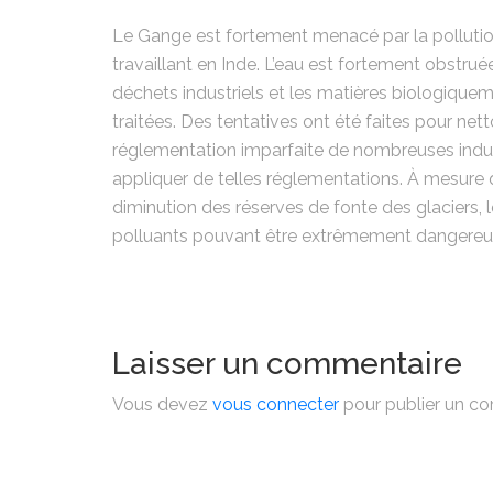
Le Gange est fortement menacé par la pollutio
travaillant en Inde. L’eau est fortement obstruée
déchets industriels et les matières biologique
traitées. Des tentatives ont été faites pour net
réglementation imparfaite de nombreuses indust
appliquer de telles réglementations. À mesure q
diminution des réserves de fonte des glaciers, 
polluants pouvant être extrêmement dangereux de
Navigation
de
Laisser un commentaire
l’article
Vous devez
vous connecter
pour publier un c