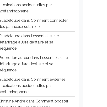
intoxications accidentelles par
acétaminophène
Guadeloupe
dans
Comment connecter
des panneaux solaires ?
Guadeloupe
dans
L’essentiel sur le
détartrage à Jura dentaire et sa
fréquence
Promotion auteur
dans
L’essentiel sur le
détartrage à Jura dentaire et sa
fréquence
Guadeloupe
dans
Comment éviter les
intoxications accidentelles par
acétaminophène
Christine Andre
dans
Comment booster