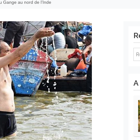
du Gange au nord de l’Inde
R
Re
A