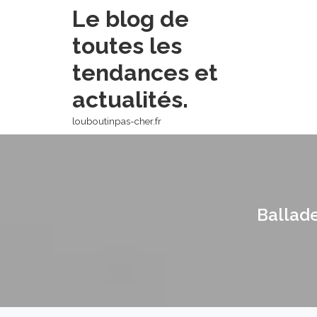
Skip
Le blog de
to
toutes les
content
tendances et
actualités.
louboutinpas-cher.fr
Ballad