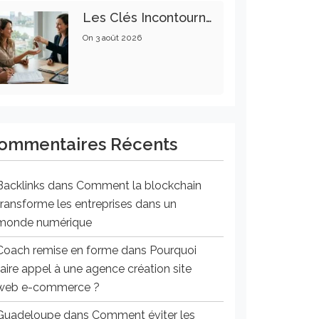
Les Clés Incontournables Pour Réussir Vos Transactions Immobilières
On
3 août 2026
ommentaires Récents
Backlinks
dans
Comment la blockchain
transforme les entreprises dans un
monde numérique
Coach remise en forme
dans
Pourquoi
faire appel à une agence création site
web e-commerce ?
Guadeloupe
dans
Comment éviter les