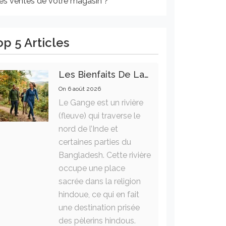
les ventes de votre magasin ?
op 5 Articles
Les Bienfaits De La Marche Sur La Santé Physique Et Mentale
On
6 août 2026
Le Gange est un rivière
(fleuve) qui traverse le
nord de l’Inde et
certaines parties du
Bangladesh. Cette rivière
occupe une place
sacrée dans la religion
hindoue, ce qui en fait
une destination prisée
des pèlerins hindous.