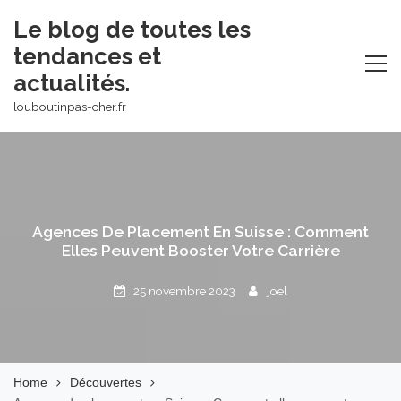
Skip
Le blog de toutes les
to
tendances et
content
actualités.
louboutinpas-cher.fr
Agences De Placement En Suisse : Comment
Elles Peuvent Booster Votre Carrière
25 novembre 2023
joel
Home
Découvertes