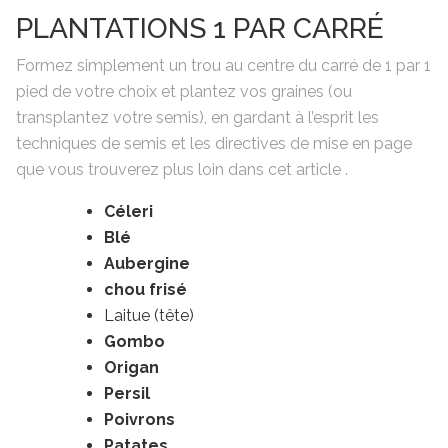
PLANTATIONS 1 PAR CARRÉ
Formez simplement un trou au centre du carré de 1 par 1
pied de votre choix et plantez vos graines (ou
transplantez votre semis), en gardant à l’esprit les
techniques de semis et les directives de mise en page
que vous trouverez plus loin dans cet article .
Céleri
Blé
Aubergine
chou frisé
Laitue (tête)
Gombo
Origan
Persil
Poivrons
Patates