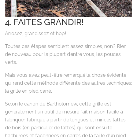
4. FAITES GRANDIR!
Arrosez, grandissez et hop!
Toutes ces étapes semblent assez simples, non? Rien
de nouveau pour la plupart d’entre vous, les pouces
verts.
Mais vous avez peut-être remarqué la chose évidente
qui rend cette méthode différente des autres techniques:
la grille en pied carré.
Selon le canon de Bartholomew, cette grille est
généralement un outil de mesure fait maison facile à
fabriquer, fabriqué à partir de longues et minces lattes
de bois (en particulier de lattes) qui sont ensuite
hachurées et façonnées en carrés de la taille d’un pied