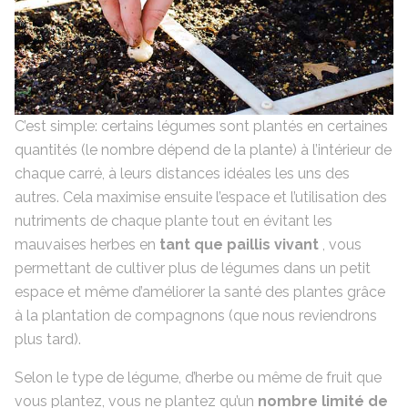
C’est simple: certains légumes sont plantés en certaines
quantités (le nombre dépend de la plante) à l’intérieur de
chaque carré, à leurs distances idéales les uns des
autres. Cela maximise ensuite l’espace et l’utilisation des
nutriments de chaque plante tout en évitant les
mauvaises herbes en
tant que paillis vivant
, vous
permettant de cultiver plus de légumes dans un petit
espace et même d’améliorer la santé des plantes grâce
à la plantation de compagnons (que nous reviendrons
plus tard).
Selon le type de légume, d’herbe ou même de fruit que
vous plantez, vous ne plantez qu’un
nombre limité de