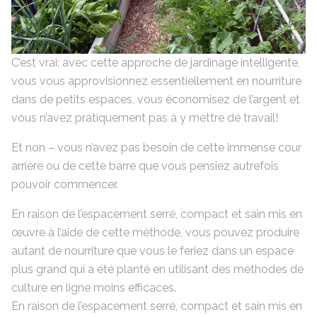
C’est vrai: avec cette approche de jardinage intelligente,
vous vous approvisionnez essentiellement en nourriture
dans de petits espaces, vous économisez de l’argent et
vous n’avez pratiquement pas à y mettre de travail!
Et non – vous n’avez pas besoin de cette immense cour
arrière ou de cette barre que vous pensiez autrefois
pouvoir commencer.
En raison de l’espacement serré, compact et sain mis en
œuvre à l’aide de cette méthode, vous pouvez produire
autant de nourriture que vous le feriez dans un espace
plus grand qui a été planté en utilisant des méthodes de
culture en ligne moins efficaces.
En raison de l’espacement serré, compact et sain mis en