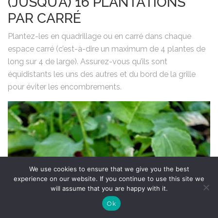
(JUSQU’À) 16 PLANTATIONS
PAR CARRÉ
Plantez-les en quadrillage ou en carré dans chaque
espace carré (c’est-à-dire un maximum de 4 plantes de
long sur 4 de large). Assurez-vous qu’ils sont
équidistants les uns des autres et du bord de la grille
pour éviter les encombrements.
We use cookies to ensure that we give you the best
experience on our website. If you continue to use this site we
will assume that you are happy with it.
Ok