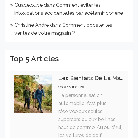
Guadeloupe
dans
Comment éviter les
intoxications accidentelles par acétaminophène
Christine Andre
dans
Comment booster les
ventes de votre magasin ?
Top 5 Articles
Les Bienfaits De La Marche Sur La Santé Physique Et Mentale
On
6 août 2026
La personnalisation
automobile n’est plus
réservée aux seules
supercars ou aux berlines
haut de gamme. Aujourd’hui,
les voitures de golf