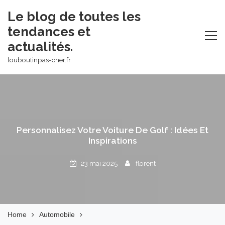
Skip
Le blog de toutes les
to
tendances et
content
actualités.
louboutinpas-cher.fr
Personnalisez Votre Voiture De Golf : Idées Et
Inspirations
23 mai 2025
florent
Home
Automobile