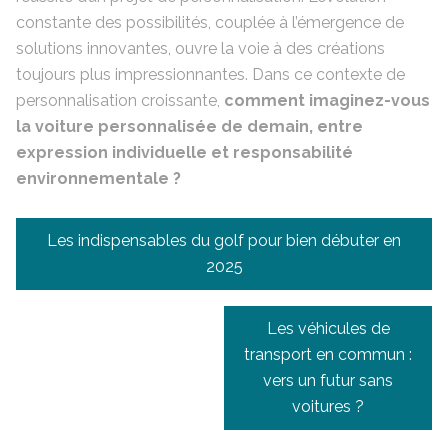
constante des possibilités, couplée à l’émergence de
solutions innovantes, ouvre la voie à des créations
toujours plus impressionnantes. Dans ce contexte de
personnalisation croissante,
comment imaginez-vous
la voiture personnalisée de demain, entre
expression individuelle et responsabilité
environnementale ?
Navigation
Les indispensables du golf pour bien débuter en
de
2025
l’article
Les véhicules de
transport en commun :
vers un futur sans
voitures ?