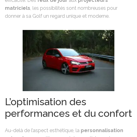
efficacité. Des
feux de jour
aux
projecteurs
matriciels
, les possibilités sont nombreuses pour
donner à sa Golf un regard unique et moderne.
L’optimisation des
performances et du confort
Au-delà de l’aspect esthétique, la
personnalisation