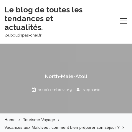
Skip
Le blog de toutes les
to
tendances et
content
actualités.
louboutinpas-cher.fr
North-Male-Atoll
10 décembre 2019
stephanie
Home
Tourisme Voyage
Vacances aux Maldives : comment bien préparer son séjour ?