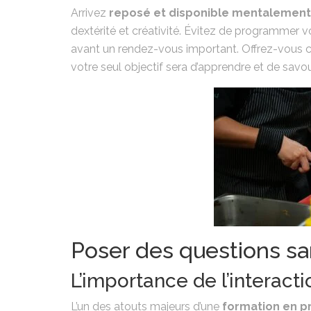
Arrivez
reposé et disponible mentalement
dextérité et créativité. Évitez de programmer v
avant un rendez-vous important. Offrez-vou
votre seul objectif sera d’apprendre et de savo
Poser des questions s
L’importance de l’interact
L’un des atouts majeurs d’une
formation en p