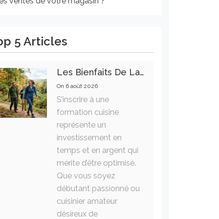
les ventes de votre magasin ?
op 5 Articles
Les Bienfaits De La Marche Sur La Santé Physique Et Mentale
On
6 août 2026
S’inscrire à une
formation cuisine
représente un
investissement en
temps et en argent qui
mérite d’être optimisé.
Que vous soyez
débutant passionné ou
cuisinier amateur
désireux de