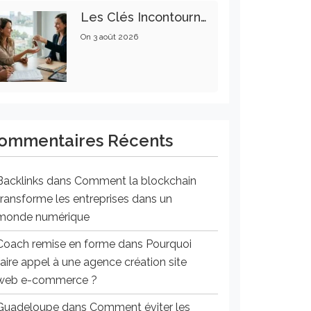
Les Clés Incontournables Pour Réussir Vos Transactions Immobilières
On
3 août 2026
ommentaires Récents
Backlinks
dans
Comment la blockchain
transforme les entreprises dans un
monde numérique
Coach remise en forme
dans
Pourquoi
faire appel à une agence création site
web e-commerce ?
Guadeloupe
dans
Comment éviter les