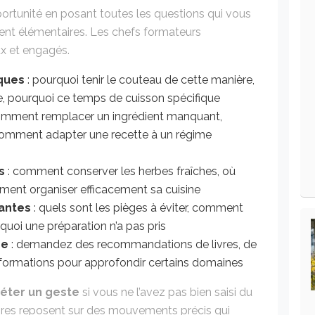
ortunité en posant toutes les questions qui vous
lent élémentaires. Les chefs formateurs
x et engagés.
ques
: pourquoi tenir le couteau de cette manière,
e, pourquoi ce temps de cuisson spécifique
omment remplacer un ingrédient manquant,
 comment adapter une recette à un régime
s
: comment conserver les herbes fraîches, où
mment organiser efficacement sa cuisine
rantes
: quels sont les pièges à éviter, comment
uoi une préparation n’a pas pris
me
: demandez des recommandations de livres, de
 formations pour approfondir certains domaines
éter un geste
si vous ne l’avez pas bien saisi du
aires reposent sur des mouvements précis qui