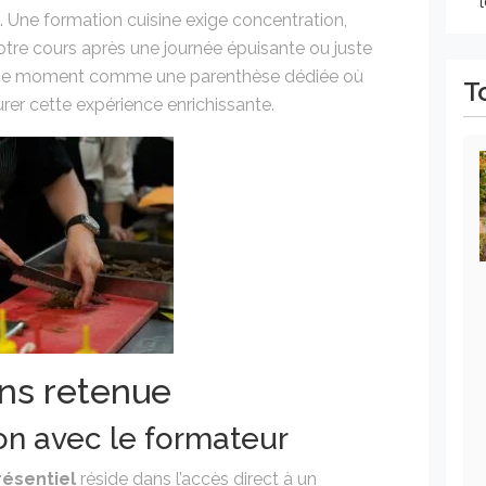
. Une formation cuisine exige concentration,
otre cours après une journée épuisante ou juste
s ce moment comme une parenthèse dédiée où
T
urer cette expérience enrichissante.
ans retenue
ion avec le formateur
résentiel
réside dans l’accès direct à un