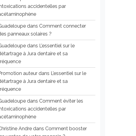
intoxications accidentelles par
acétaminophène
Guadeloupe
dans
Comment connecter
des panneaux solaires ?
Guadeloupe
dans
L’essentiel sur le
détartrage à Jura dentaire et sa
fréquence
Promotion auteur
dans
L’essentiel sur le
détartrage à Jura dentaire et sa
fréquence
Guadeloupe
dans
Comment éviter les
intoxications accidentelles par
acétaminophène
Christine Andre
dans
Comment booster