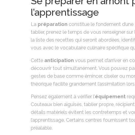
Se préparer en amont 
l’apprentissage
La
préparation
constitue le fondement d’une 
tablier, prenez le temps de vous renseigner su
la liste des recettes qui seront abordées, identi
vous avec le vocabulaire culinaire spécifique q
Cette
anticipation
vous permet d’arriver en co
découvrir tout simultanément. Vous pouvez par
gestes de base comme émincer, ciseler ou mo
théorique facilite grandement l’assimilation lors 
Pensez également à vérifier l’
équipement
requ
Couteaux bien aiguisés, tablier propre, récipie
détails matériels évitent les contretemps et 
l’apprentissage. Certains centres fournissent to
préalable.