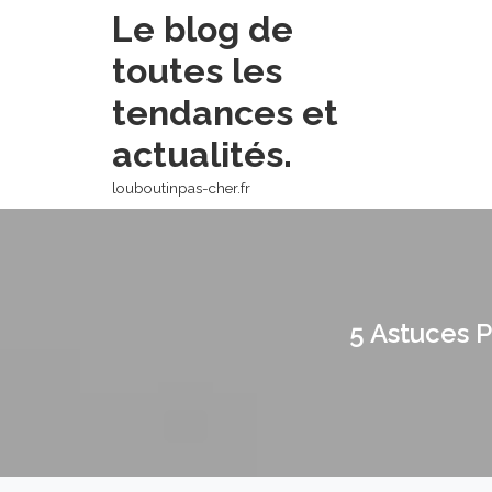
Skip
Le blog de
to
toutes les
content
tendances et
actualités.
louboutinpas-cher.fr
5 Astuces P