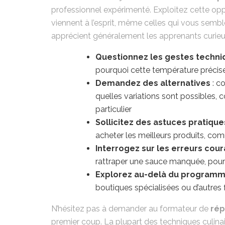
professionnel expérimenté. Exploitez cette opp
viennent à l’esprit, même celles qui vous semb
apprécient généralement les apprenants curieu
Questionnez les gestes techni
pourquoi cette température précis
Demandez des alternatives
: c
quelles variations sont possibles,
particulier
Sollicitez des astuces pratique
acheter les meilleurs produits, co
Interrogez sur les erreurs cou
rattraper une sauce manquée, pourq
Explorez au-delà du program
boutiques spécialisées ou d’autres
N’hésitez pas à demander au formateur de
rép
premier coup. La plupart des techniques culin