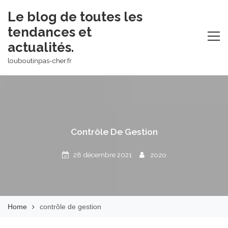
Skip
Le blog de toutes les
to
tendances et
content
actualités.
louboutinpas-cher.fr
Contrôle De Gestion
28 décembre 2021
zozo
Home
contrôle de gestion