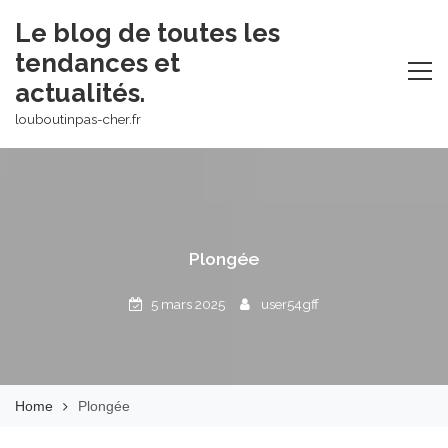
Skip
Le blog de toutes les
to
tendances et
content
actualités.
louboutinpas-cher.fr
Plongée
5 mars 2025
user54gff
Home
Plongée