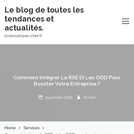
Skip
Le blog de toutes les
to
tendances et
content
actualités.
louboutinpas-cher.fr
Comment Intégrer La RSE Et Les ODD Pour
Booster Votre Entreprise ?
19 janvier 2026
florent
Home
Services