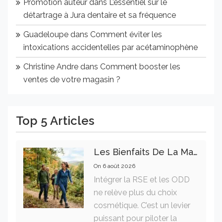
Promotion auteur
dans
L’essentiel sur le
détartrage à Jura dentaire et sa fréquence
Guadeloupe
dans
Comment éviter les
intoxications accidentelles par acétaminophène
Christine Andre
dans
Comment booster les
ventes de votre magasin ?
Top 5 Articles
Les Bienfaits De La Marche Sur La Santé Physique Et Mentale
On
6 août 2026
Intégrer la RSE et les ODD
ne relève plus du choix
cosmétique. C’est un levier
puissant pour piloter la