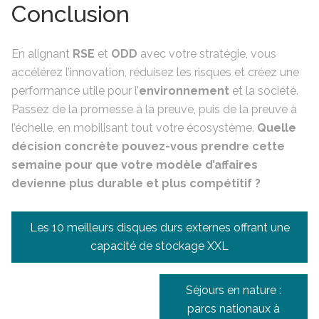
Conclusion
En alignant
RSE
et
ODD
avec votre stratégie, vous
accélérez l’innovation, réduisez les risques et créez une
performance utile pour l’
environnement
et la société.
Passez de la promesse à la preuve, puis de la preuve à
l’échelle, en mobilisant tout votre écosystème.
Quelle
décision concrète pouvez-vous prendre cette
semaine pour que votre modèle d’affaires
devienne plus durable et plus compétitif ?
Navigation
Les 10 meilleurs disques durs externes offrant une
de
capacité de stockage XXL
l’article
Séjours en nature :
parcs nationaux à