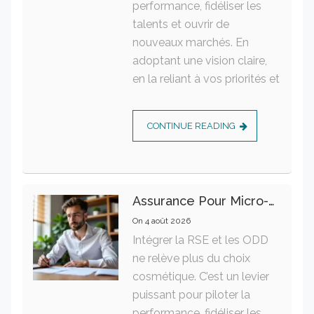
performance, fidéliser les
talents et ouvrir de
nouveaux marchés. En
adoptant une vision claire,
en la reliant à vos priorités et
CONTINUE READING
Assurance Pour Micro-Entrepreneur : Les Garanties Essentielles À Connaître
On
4 août 2026
Intégrer la RSE et les ODD
ne relève plus du choix
cosmétique. C’est un levier
puissant pour piloter la
performance, fidéliser les