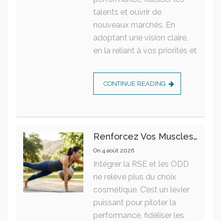
talents et ouvrir de
nouveaux marchés. En
adoptant une vision claire,
en la reliant à vos priorités et
CONTINUE READING
Renforcez Vos Muscles Profonds Pour Apaiser Votre Mal De Dos
On
4 août 2026
Intégrer la RSE et les ODD
ne relève plus du choix
cosmétique. C’est un levier
puissant pour piloter la
performance, fidéliser les