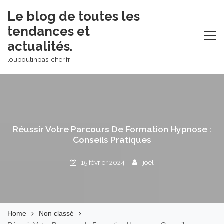
Skip
Le blog de toutes les
to
tendances et
content
actualités.
louboutinpas-cher.fr
Réussir Votre Parcours De Formation Hypnose :
Conseils Pratiques
15 février 2024
joel
Home
Non classé