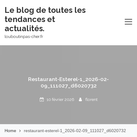
Skip
Le blog de toutes les
to
tendances et
content
actualités.
louboutinpas-cher.fr
Restaurant-Esterel-1_2026-02-
09_111027_d6020732
10 février 2026
florent
Home
restaurant-esterel-1_2026-02-09_111027_d6020732