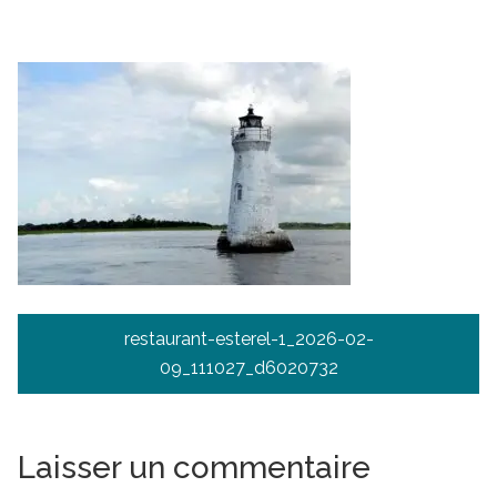
Navigation
restaurant-esterel-1_2026-02-
de
09_111027_d6020732
l’article
Laisser un commentaire