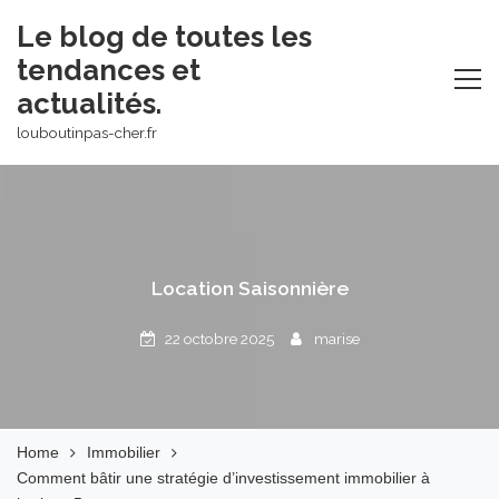
Skip
Le blog de toutes les
to
tendances et
content
actualités.
louboutinpas-cher.fr
Location Saisonnière
22 octobre 2025
marise
Home
Immobilier
Comment bâtir une stratégie d’investissement immobilier à