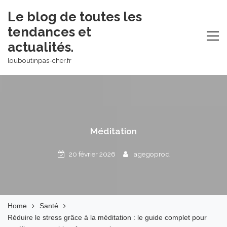
Skip
Le blog de toutes les
to
tendances et
content
actualités.
louboutinpas-cher.fr
Méditation
20 février 2026
agegoprod
Home
Santé
Réduire le stress grâce à la méditation : le guide complet pour