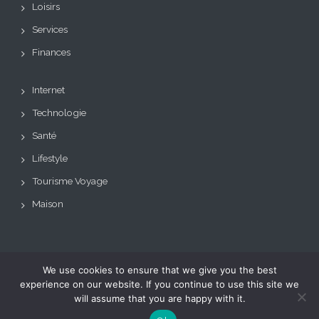
Loisirs
Services
Finances
Internet
Technologie
Santé
Lifestyle
Tourisme Voyage
Maison
We use cookies to ensure that we give you the best
Copyright © Tous droits
Theme: BizCare by
experience on our website. If you continue to use this site we
réservés.
Le blog de toutes les
eVisionThemes
will assume that you are happy with it.
tendances