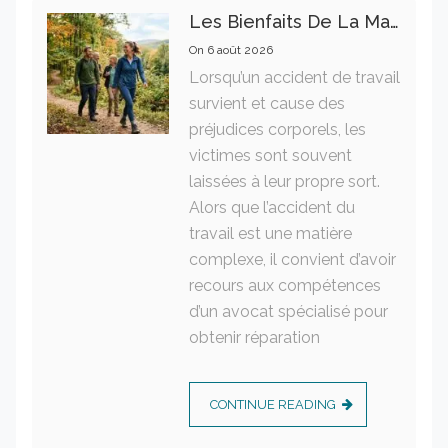
Les Bienfaits De La Marche Sur La Santé Physique Et Mentale
On
6 août 2026
Lorsqu’un accident de travail
survient et cause des
préjudices corporels, les
victimes sont souvent
laissées à leur propre sort.
Alors que l’accident du
travail est une matière
complexe, il convient d’avoir
recours aux compétences
d’un avocat spécialisé pour
obtenir réparation
CONTINUE READING