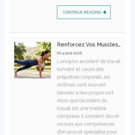
CONTINUE READING
Renforcez Vos Muscles Profonds Pour Apaiser Votre Mal De Dos
On
4 août 2026
Lorsqu’un accident de travail
survient et cause des
préjudices corporels, les
victimes sont souvent
laissées à leur propre sort.
Alors que l’accident du
travail est une matière
complexe, il convient d’avoir
recours aux compétences
d’un avocat spécialisé pour