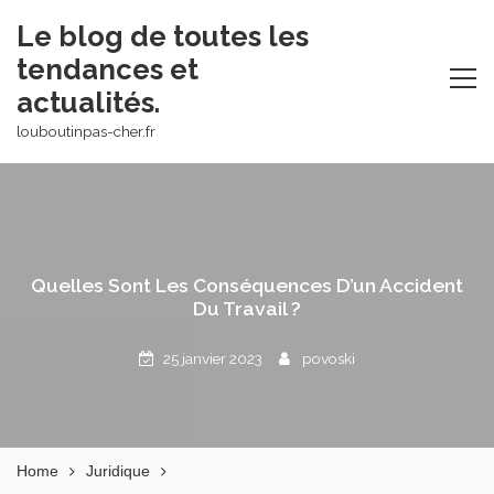
Skip
Le blog de toutes les
to
tendances et
content
actualités.
louboutinpas-cher.fr
Quelles Sont Les Conséquences D’un Accident
Du Travail ?
25 janvier 2023
povoski
Home
Juridique