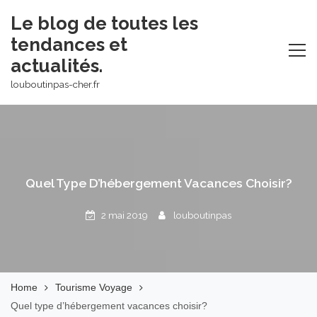
Skip
Le blog de toutes les
to
tendances et
content
actualités.
louboutinpas-cher.fr
Quel Type D’hébergement Vacances Choisir?
2 mai 2019
louboutinpas
Home
Tourisme Voyage
Quel type d’hébergement vacances choisir?