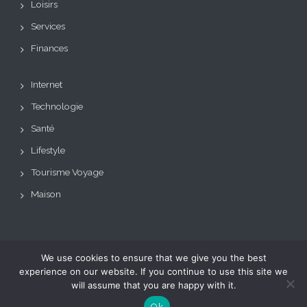
Loisirs
Services
Finances
Internet
Technologie
Santé
Lifestyle
Tourisme Voyage
Maison
We use cookies to ensure that we give you the best
Copyright © Tous droits
Theme: BizCare by
experience on our website. If you continue to use this site we
réservés.
Le blog de toutes les
eVisionThemes
will assume that you are happy with it.
tendances
Ok