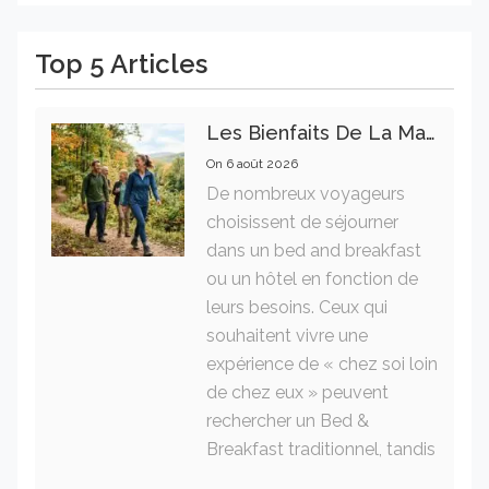
Top 5 Articles
Les Bienfaits De La Marche Sur La Santé Physique Et Mentale
On
6 août 2026
De nombreux voyageurs
choisissent de séjourner
dans un bed and breakfast
ou un hôtel en fonction de
leurs besoins. Ceux qui
souhaitent vivre une
expérience de « chez soi loin
de chez eux » peuvent
rechercher un Bed &
Breakfast traditionnel, tandis