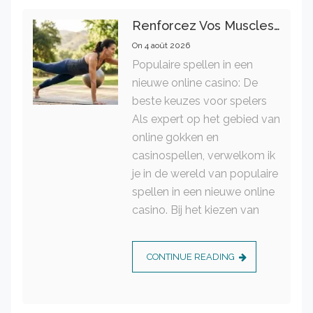
Renforcez Vos Muscles Profonds Pour Apaiser Votre Mal De Dos
On
4 août 2026
Populaire spellen in een
nieuwe online casino: De
beste keuzes voor spelers
Als expert op het gebied van
online gokken en
casinospellen, verwelkom ik
je in de wereld van populaire
spellen in een nieuwe online
casino. Bij het kiezen van
CONTINUE READING