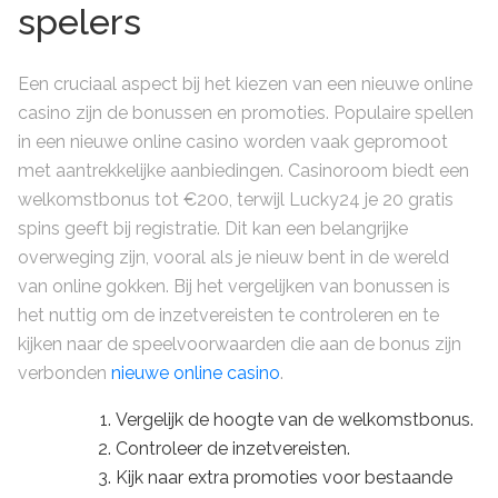
spelers
Een cruciaal aspect bij het kiezen van een nieuwe online
casino zijn de bonussen en promoties. Populaire spellen
in een nieuwe online casino worden vaak gepromoot
met aantrekkelijke aanbiedingen. Casinoroom biedt een
welkomstbonus tot €200, terwijl Lucky24 je 20 gratis
spins geeft bij registratie. Dit kan een belangrijke
overweging zijn, vooral als je nieuw bent in de wereld
van online gokken. Bij het vergelijken van bonussen is
het nuttig om de inzetvereisten te controleren en te
kijken naar de speelvoorwaarden die aan de bonus zijn
verbonden
nieuwe online casino
.
Vergelijk de hoogte van de welkomstbonus.
Controleer de inzetvereisten.
Kijk naar extra promoties voor bestaande