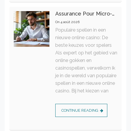
Assurance Pour Micro-Entrepreneur : Les Garanties Essentielles À Connaître
On
4 août 2026
Populaire spellen in een
nieuwe online casino: De
beste keuzes voor spelers
Als expert op het gebied van
online gokken en
casinospellen, verwelkom ik
je in de wereld van populaire
spellen in een nieuwe online
casino. Bij het kiezen van
CONTINUE READING