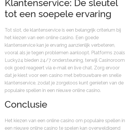
Klantenservice: De sleutel
tot een soepele ervaring
Tot slot, de klantenservice is een belangrijk criterium bij
het kiezen van een online casino. Een goede
klantenservice kan je ervaring aanzienlijk verbeteren,
vooral als je tegen problemen aanloopt. Platforms zoals
Lucky24 bieden 24/7 ondersteuning, terwijl Casinoroom
ook goed reageert via e-mail en live chat. Zorg ervoor
dat je kiest voor een casino met betrouwbare en snelle
klantenservice, zodat je zorgeloos kunt genieten van de
populaire spellen in een nieuwe online casino.
Conclusie
Het kiezen van een online casino om populaire spellen in
een nieuwe online casino te spelen kan overweldigend