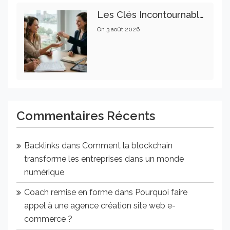
Les Clés Incontournables Pour Réussir Vos Transactions Immobilières
On
3 août 2026
Commentaires Récents
Backlinks
dans
Comment la blockchain
transforme les entreprises dans un monde
numérique
Coach remise en forme
dans
Pourquoi faire
appel à une agence création site web e-
commerce ?