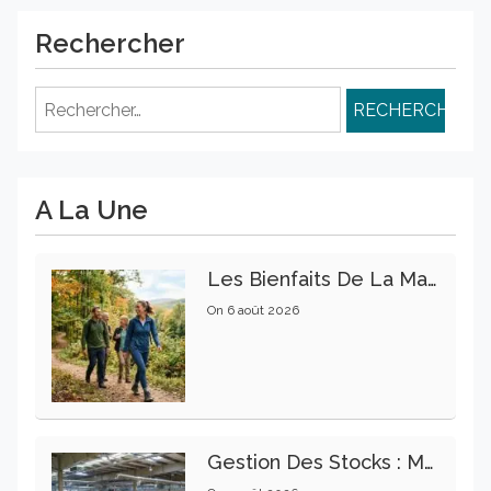
Rechercher
Rechercher :
A La Une
Les Bienfaits De La Marche Sur La Santé Physique Et Mentale
On
6 août 2026
Gestion Des Stocks : Meilleures Pratiques Intralogistiques