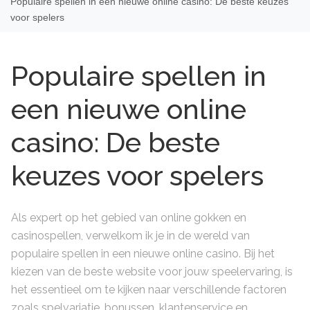
Populaire spellen in een nieuwe online casino: De beste keuzes
voor spelers
Populaire spellen in
een nieuwe online
casino: De beste
keuzes voor spelers
Als expert op het gebied van online gokken en
casinospellen, verwelkom ik je in de wereld van
populaire spellen in een nieuwe online casino. Bij het
kiezen van de beste website voor jouw speelervaring, is
het essentieel om te kijken naar verschillende factoren
zoals spelvariatie, bonussen, klantenservice en