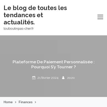
Skip
Le blog de toutes les
to
tendances et
content
actualités.
louboutinpas-cher.fr
Plateforme De Paiement Personnalisée :
Pourquoi S’y Tourner ?
21 février 2024
zozo
Home
Finances