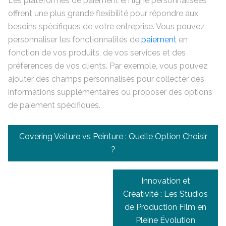
Les plateformes de paiement en ligne personnalisées
offrent une plus grande flexibilité pour répondre aux
besoins spécifiques de votre entreprise. Vous pouvez
personnaliser les fonctionnalités de
paiement
en
fonction de vos produits, de vos services et des
préférences de vos clients. Par exemple, vous pouvez
ajouter des champs personnalisés pour collecter des
informations supplémentaires ou proposer des options
de paiement spécifiques.
Navigation
Covering Voiture vs Peinture : Quelle Option Choisir
de
?
l’article
Innovation et
Créativité : Les Studios
de Production Film en
Pleine Évolution