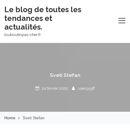
Skip
Le blog de toutes les
to
tendances et
content
actualités.
louboutinpas-cher.fr
Sveti Stefan
24 février 2025
user54gff
Home
Sveti Stefan