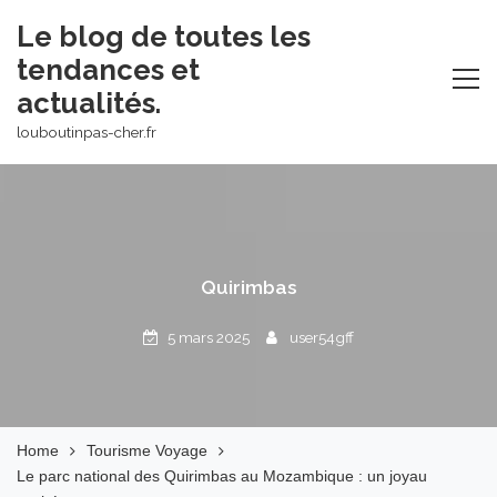
Skip
Le blog de toutes les
to
tendances et
content
actualités.
louboutinpas-cher.fr
Quirimbas
5 mars 2025
user54gff
Home
Tourisme Voyage
Le parc national des Quirimbas au Mozambique : un joyau