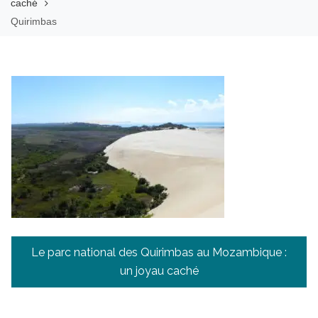
caché
Quirimbas
Navigation
Le parc national des Quirimbas au Mozambique :
de
un joyau caché
l’article