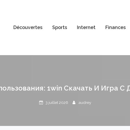
Découvertes
Sports
Internet
Finances
ользования: 1win Скачать И Игра С
3 juillet 2026
audrey