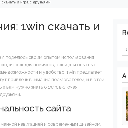
 скачать и игра с друзьями
ия: 1win скачать и
R
Re
е я поделюсь своим опытом использования
дходит как для новичков, так и для опытных
вые возможности и удобство. 1win предлагает
A
ут привлечь внимание пользователей, и в этой
ые вам нужно знать о 1win, включая
друзьями.
нальность сайта
уманной навигацией и современным дизайном.