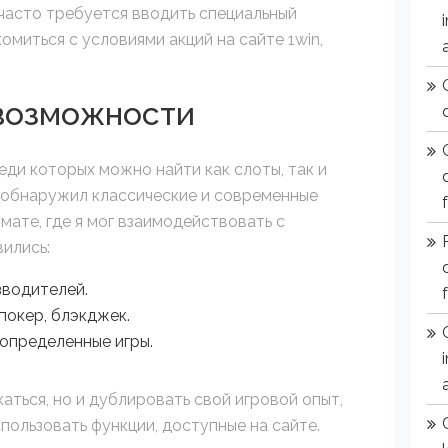
 часто требуется вводить специальный
миться с условиями акций на сайте 1win,
 возможности
еди которых можно найти как слоты, так и
зу обнаружил классические и современные
мате, где я мог взаимодействовать с
вились:
зводителей.
покер, блэкджек.
 определенные игры.
аться, но и дублировать свой игровой опыт,
пользовать функции, доступные на сайте.