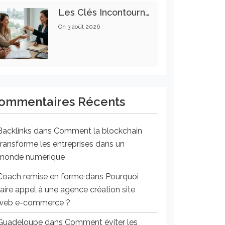
Les Clés Incontournables Pour Réussir Vos Transactions Immobilières
On
3 août 2026
ommentaires Récents
Backlinks
dans
Comment la blockchain
transforme les entreprises dans un
monde numérique
Coach remise en forme
dans
Pourquoi
faire appel à une agence création site
web e-commerce ?
Guadeloupe
dans
Comment éviter les