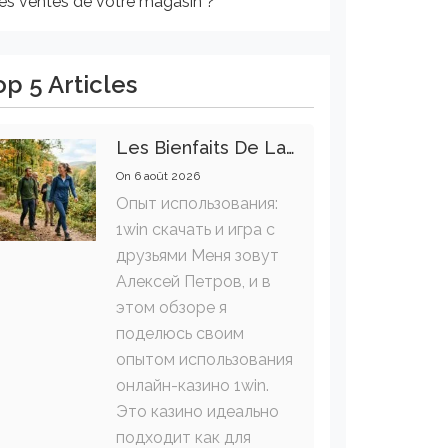
les ventes de votre magasin ?
op 5 Articles
Les Bienfaits De La Marche Sur La Santé Physique Et Mentale
On
6 août 2026
Опыт использования:
1win скачать и игра с
друзьями Меня зовут
Алексей Петров, и в
этом обзоре я
поделюсь своим
опытом использования
онлайн-казино 1win.
Это казино идеально
подходит как для