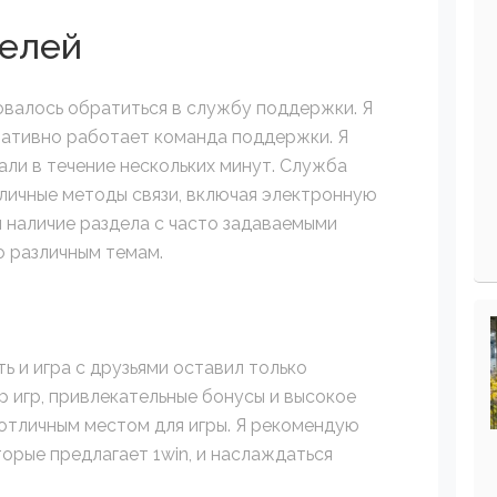
телей
овалось обратиться в службу поддержки. Я
еративно работает команда поддержки. Я
али в течение нескольких минут. Служба
личные методы связи, включая электронную
л наличие раздела с часто задаваемыми
 различным темам.
ть и игра с друзьями оставил только
 игр, привлекательные бонусы и высокое
отличным местом для игры. Я рекомендую
орые предлагает 1win, и наслаждаться