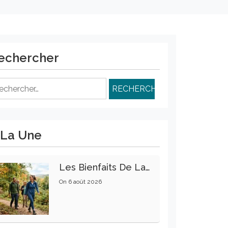
echercher
chercher :
 La Une
Les Bienfaits De La Marche Sur La Santé Physique Et Mentale
On
6 août 2026