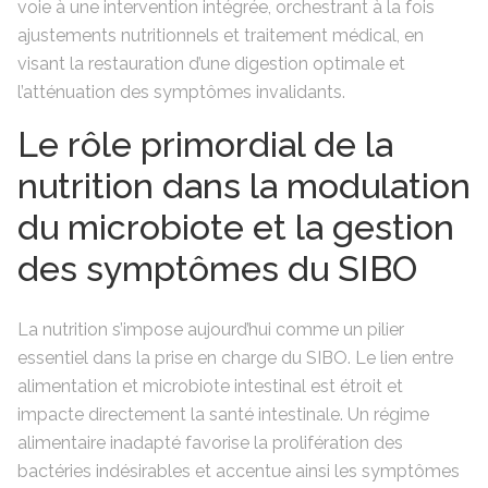
voie à une intervention intégrée, orchestrant à la fois
ajustements nutritionnels et traitement médical, en
visant la restauration d’une digestion optimale et
l’atténuation des symptômes invalidants.
Le rôle primordial de la
nutrition dans la modulation
du microbiote et la gestion
des symptômes du SIBO
La nutrition s’impose aujourd’hui comme un pilier
essentiel dans la prise en charge du SIBO. Le lien entre
alimentation et microbiote intestinal est étroit et
impacte directement la santé intestinale. Un régime
alimentaire inadapté favorise la prolifération des
bactéries indésirables et accentue ainsi les symptômes