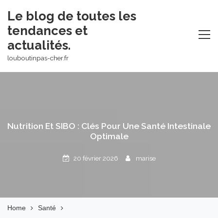
Skip
Le blog de toutes les
to
tendances et
content
actualités.
louboutinpas-cher.fr
Nutrition Et SIBO : Clés Pour Une Santé Intestinale
Optimale
20 février 2026
marise
Home
Santé