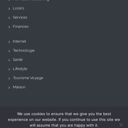
Loisirs
Services
Finances
Internet
Technologie
Santé
Lifestyle
Tourisme Voyage
Maison
We use cookies to ensure that we give you the best
Copyright © Tous droits
Theme: BizCare by
experience on our website. If you continue to use this site we
réservés.
Le blog de toutes les
eVisionThemes
will assume that you are happy with it.