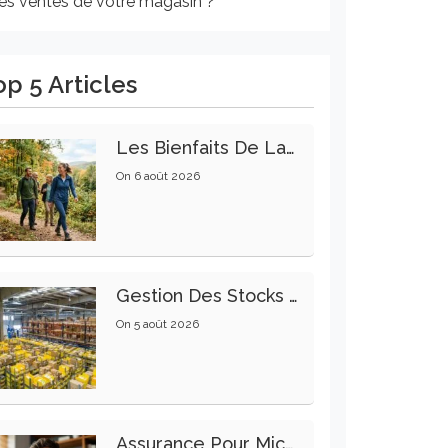
les ventes de votre magasin ?
op 5 Articles
Les Bienfaits De La Marche Sur La Santé Physique Et Mentale
On
6 août 2026
Gestion Des Stocks : Meilleures Pratiques Intralogistiques
On
5 août 2026
Assurance Pour Micro-Entrepreneur : Les Garanties Essentielles À Connaître