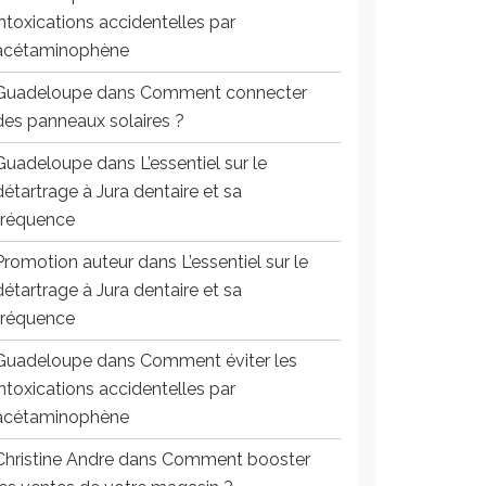
intoxications accidentelles par
acétaminophène
Guadeloupe
dans
Comment connecter
des panneaux solaires ?
Guadeloupe
dans
L’essentiel sur le
détartrage à Jura dentaire et sa
fréquence
Promotion auteur
dans
L’essentiel sur le
détartrage à Jura dentaire et sa
fréquence
Guadeloupe
dans
Comment éviter les
intoxications accidentelles par
acétaminophène
Christine Andre
dans
Comment booster