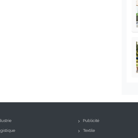
dustrie
Publicité
gistique
Textile