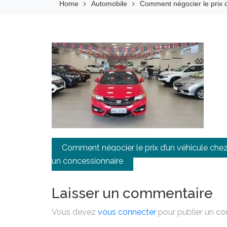
Home
Automobile
Comment négocier le prix 
Navigation
Comment négocier le prix d’un véhicule che
de
un concessionnaire
l’article
Laisser un commentaire
Vous devez
vous connecter
pour publier un c