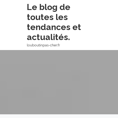
Skip
Le blog de
to
toutes les
content
tendances et
actualités.
louboutinpas-cher.fr