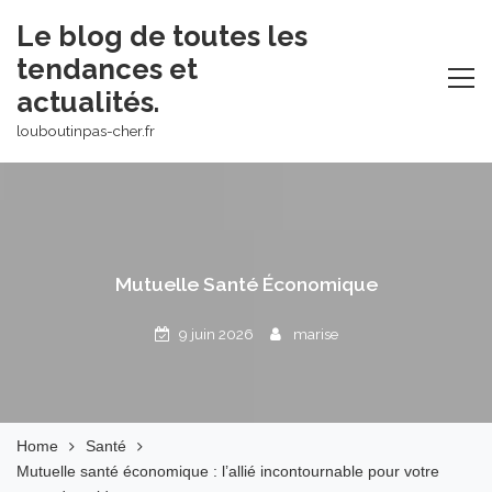
Skip
Le blog de toutes les
to
tendances et
content
actualités.
louboutinpas-cher.fr
Mutuelle Santé Économique
9 juin 2026
marise
Home
Santé
Mutuelle santé économique : l’allié incontournable pour votre