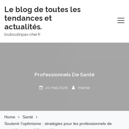
Skip
Le blog de toutes les
to
tendances et
content
actualités.
louboutinpas-cher.fr
Professionnels De Santé
20 mai 2026
marise
Home
Santé
Soutenir l’optimisme : stratégies pour les professionnels de