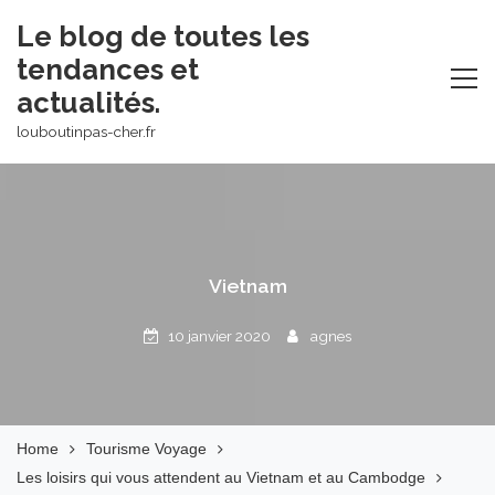
Skip
Le blog de toutes les
to
tendances et
content
actualités.
louboutinpas-cher.fr
Vietnam
10 janvier 2020
agnes
Home
Tourisme Voyage
Les loisirs qui vous attendent au Vietnam et au Cambodge