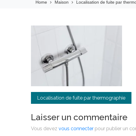
Home
Maison
Localisation de fuite par ther
Navigation
Localisation de fuite par thermographie
de
Laisser un commentaire
l’article
Vous devez
vous connecter
pour publier un c