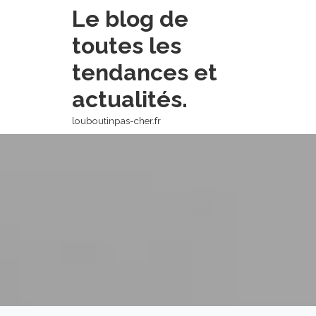
Skip
Le blog de
to
toutes les
content
tendances et
actualités.
louboutinpas-cher.fr