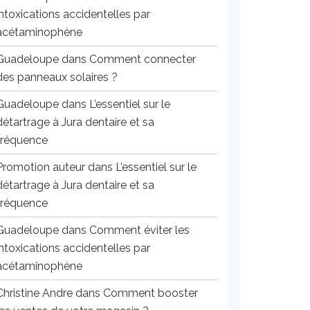
intoxications accidentelles par
acétaminophène
Guadeloupe
dans
Comment connecter
des panneaux solaires ?
Guadeloupe
dans
L’essentiel sur le
détartrage à Jura dentaire et sa
fréquence
Promotion auteur
dans
L’essentiel sur le
détartrage à Jura dentaire et sa
fréquence
Guadeloupe
dans
Comment éviter les
intoxications accidentelles par
acétaminophène
Christine Andre
dans
Comment booster