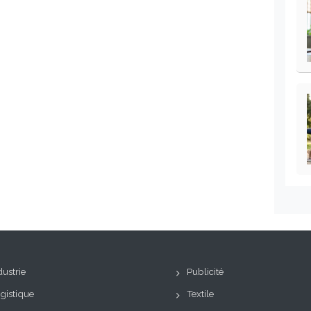
dustrie
Publicité
gistique
Textile