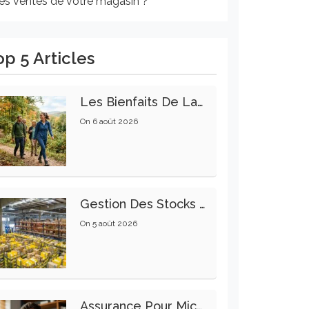
les ventes de votre magasin ?
op 5 Articles
Les Bienfaits De La Marche Sur La Santé Physique Et Mentale
On
6 août 2026
Gestion Des Stocks : Meilleures Pratiques Intralogistiques
On
5 août 2026
Assurance Pour Micro-Entrepreneur : Les Garanties Essentielles À Connaître