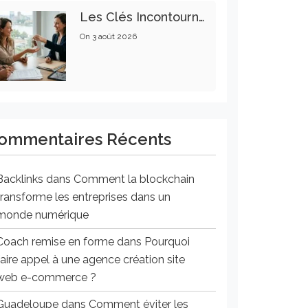
Les Clés Incontournables Pour Réussir Vos Transactions Immobilières
On
3 août 2026
ommentaires Récents
Backlinks
dans
Comment la blockchain
transforme les entreprises dans un
monde numérique
Coach remise en forme
dans
Pourquoi
faire appel à une agence création site
web e-commerce ?
Guadeloupe
dans
Comment éviter les