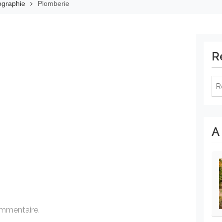
mographie
Plomberie
R
Re
A
ommentaire.