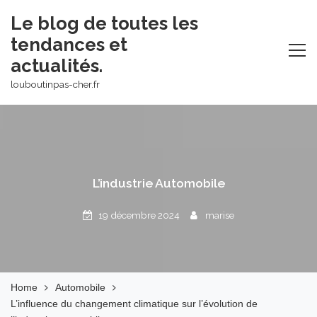
Skip
Le blog de toutes les
to
tendances et
content
actualités.
louboutinpas-cher.fr
L’industrie Automobile
19 décembre 2024
marise
Home
Automobile
L’influence du changement climatique sur l’évolution de