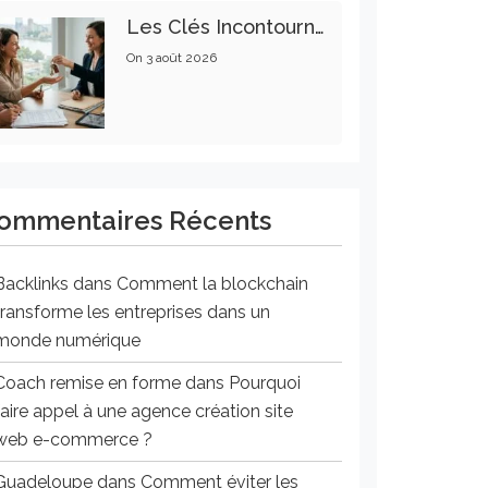
Les Clés Incontournables Pour Réussir Vos Transactions Immobilières
On
3 août 2026
ommentaires Récents
Backlinks
dans
Comment la blockchain
transforme les entreprises dans un
monde numérique
Coach remise en forme
dans
Pourquoi
faire appel à une agence création site
web e-commerce ?
Guadeloupe
dans
Comment éviter les