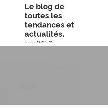
Skip
Le blog de
to
toutes les
content
tendances et
actualités.
louboutinpas-cher.fr