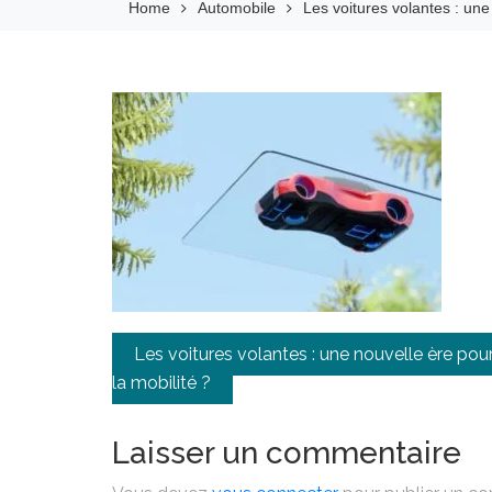
Home
Automobile
Les voitures volantes : une
Navigation
Les voitures volantes : une nouvelle ère pou
de
la mobilité ?
l’article
Laisser un commentaire