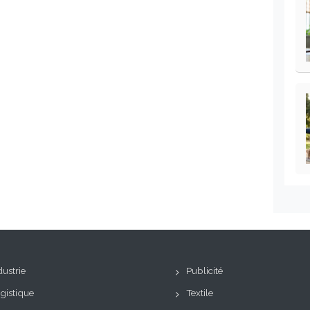
dustrie
Publicité
gistique
Textile