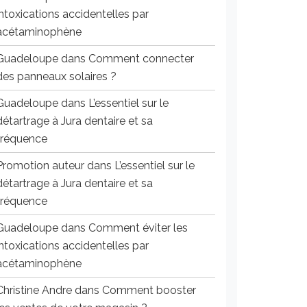
intoxications accidentelles par
acétaminophène
Guadeloupe
dans
Comment connecter
des panneaux solaires ?
Guadeloupe
dans
L’essentiel sur le
détartrage à Jura dentaire et sa
fréquence
Promotion auteur
dans
L’essentiel sur le
détartrage à Jura dentaire et sa
fréquence
Guadeloupe
dans
Comment éviter les
intoxications accidentelles par
acétaminophène
Christine Andre
dans
Comment booster