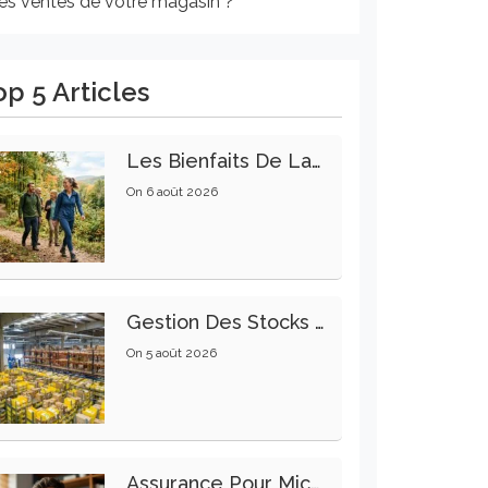
les ventes de votre magasin ?
op 5 Articles
Les Bienfaits De La Marche Sur La Santé Physique Et Mentale
On
6 août 2026
Gestion Des Stocks : Meilleures Pratiques Intralogistiques
On
5 août 2026
Assurance Pour Micro-Entrepreneur : Les Garanties Essentielles À Connaître