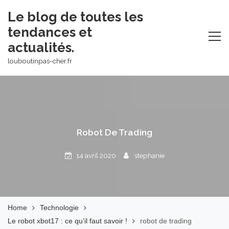
Skip
Le blog de toutes les
to
tendances et
content
actualités.
louboutinpas-cher.fr
Robot De Trading
14 avril 2020
stephanie
Home
Technologie
Le robot xbot17 : ce qu’il faut savoir !
robot de trading