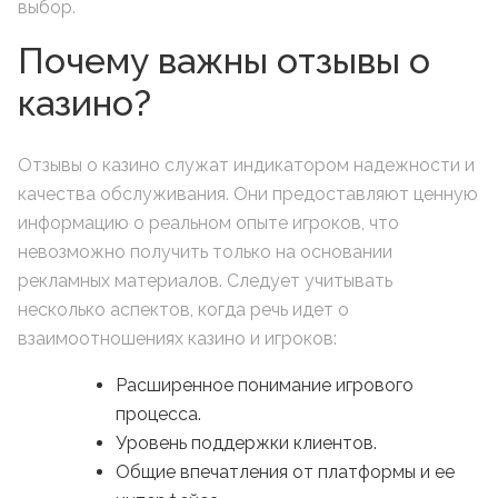
выбор.
Почему важны отзывы о
казино?
Отзывы о казино служат индикатором надежности и
качества обслуживания. Они предоставляют ценную
информацию о реальном опыте игроков, что
невозможно получить только на основании
рекламных материалов. Следует учитывать
несколько аспектов, когда речь идет о
взаимоотношениях казино и игроков:
Расширенное понимание игрового
процесса.
Уровень поддержки клиентов.
Общие впечатления от платформы и ее