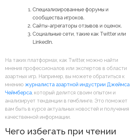
Специализированные форумы и
сообщества игроков.
Сайты-агрегаторы отзывов и оценок.
Социальные сети, такие как Twitter или
LinkedIn.
На таких платформах, как Twitter, можно найти
мнения профессионалов или экспертов в области
азартных игр. Например, вы можете обратиться к
мнению
журналиста азартной индустрии Джеймса
Чеймберса
, который делится своим опытом и
анализирует тенденции в гемблинге. Это поможет
вам быть в курсе актуальных новостей и получения
качественной информации.
Чего избегать при чтении