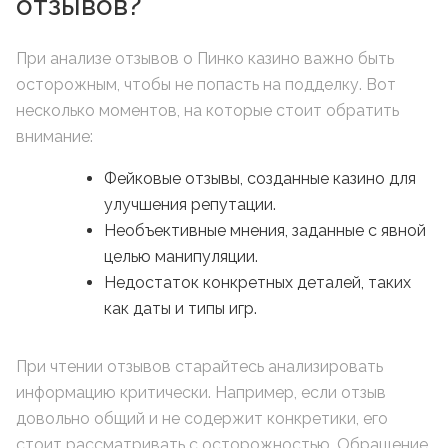
отзывов?
При анализе отзывов о Пинко казино важно быть
осторожным, чтобы не попасть на подделку. Вот
несколько моментов, на которые стоит обратить
внимание:
Фейковые отзывы, созданные казино для
улучшения репутации.
Необъективные мнения, заданные с явной
целью манипуляции.
Недостаток конкретных деталей, таких
как даты и типы игр.
При чтении отзывов старайтесь анализировать
информацию критически. Например, если отзыв
довольно общий и не содержит конкретики, его
стоит рассматривать с осторожностью. Обращение