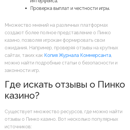
интерфейса.
Проверка выплат и честности игры.
Множество мнений на различных платформах
создают более полное представление о Пинко
казино, позволяя игрокам формировать свои
ожидания. Например, проверяя отзывы на крупных
сайтах, таких как
Копия Журнала Коммерсанта
,
можно найти подробные статьи о безопасности и
законности игр.
Где искать отзывы о Пинко
казино?
Существует множество ресурсов, где можно найти
отзывы о Пинко казино. Вот несколько популярных
источников: