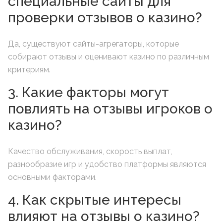
специальные сайты для
проверки отзывов о казино?
Да, существуют сайты-агрегаторы, которые
собирают отзывы и оценивают казино по различным
критериям.
3. Какие факторы могут
повлиять на отзывы игроков о
казино?
Качество обслуживания, скорость выплат,
разнообразие игр и удобство платформы являются
основными факторами.
4. Как скрытые интересы
влияют на отзывы о казино?