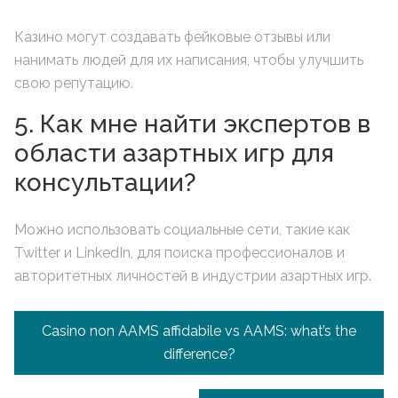
Казино могут создавать фейковые отзывы или
нанимать людей для их написания, чтобы улучшить
свою репутацию.
5. Как мне найти экспертов в
области азартных игр для
консультации?
Можно использовать социальные сети, такие как
Twitter и LinkedIn, для поиска профессионалов и
авторитетных личностей в индустрии азартных игр.
Navigation
Casino non AAMS affidabile vs AAMS: what’s the
de
difference?
l’article