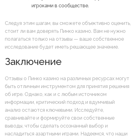
игроками в сообществе.
Следуя этим шагам, вы сможете объективно оценить,
стоит ли вам доверять Пинко казино. Вам не нужно
полагаться только на отзывы — ваше собственное
исследование будет иметь решающее значение.
Заключение
Отзывы о Пинко казино на различных ресурсах могут
быть отличным инструментом для принятия решения
об игре. Однако, как и с любым источником
информации, критический подход и вдумчивый
анализ остаются ключевыми. Исследуйте,
сравнивайте и формируйте свои собственные
выводы, чтобы сделать осознанный выбор и
насладиться азартными играми. Надеемся, что наши