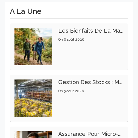
A La Une
Les Bienfaits De La Marche Sur La Santé Physique Et Mentale
On
6 août 2026
Gestion Des Stocks : Meilleures Pratiques Intralogistiques
On
5 août 2026
Assurance Pour Micro-Entrepreneur : Les Garanties Essentielles À Connaître