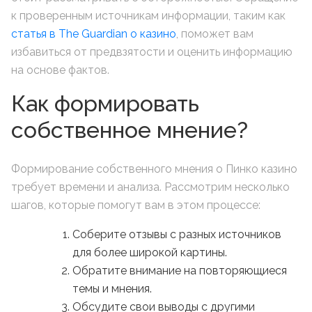
к проверенным источникам информации, таким как
статья в The Guardian о казино
, поможет вам
избавиться от предвзятости и оценить информацию
на основе фактов.
Как формировать
собственное мнение?
Формирование собственного мнения о Пинко казино
требует времени и анализа. Рассмотрим несколько
шагов, которые помогут вам в этом процессе:
Соберите отзывы с разных источников
для более широкой картины.
Обратите внимание на повторяющиеся
темы и мнения.
Обсудите свои выводы с другими