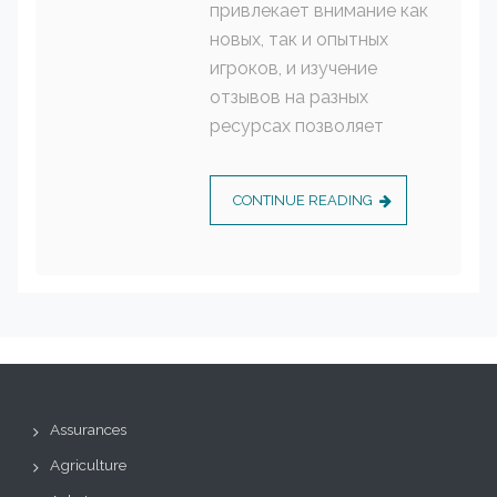
привлекает внимание как
новых, так и опытных
игроков, и изучение
отзывов на разных
ресурсах позволяет
CONTINUE READING
Assurances
Agriculture