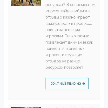
ресурсах? В современном
мире онлайн-гемблинга
отзывы о казино играют
важную роль в процессе
принятия решения
игроками. Пинко казино
привлекает внимание как
новых, так и опытных
игроков, и изучение
отзывов на разных
ресурсах позволяет
CONTINUE READING