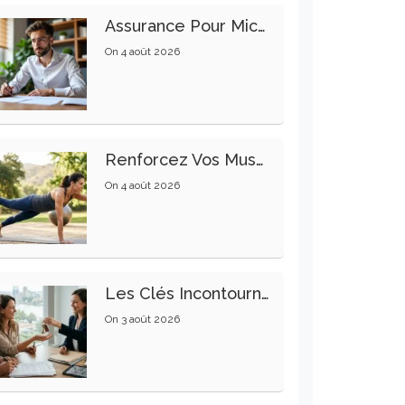
Assurance Pour Micro-Entrepreneur : Les Garanties Essentielles À Connaître
On
4 août 2026
Renforcez Vos Muscles Profonds Pour Apaiser Votre Mal De Dos
On
4 août 2026
Les Clés Incontournables Pour Réussir Vos Transactions Immobilières
On
3 août 2026