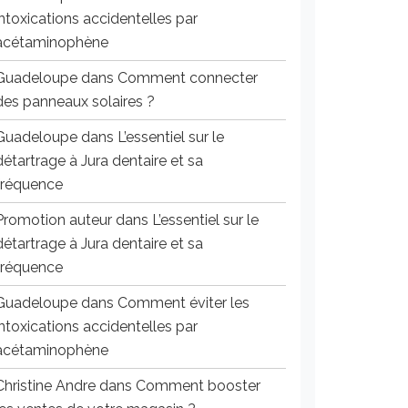
intoxications accidentelles par
acétaminophène
Guadeloupe
dans
Comment connecter
des panneaux solaires ?
Guadeloupe
dans
L’essentiel sur le
détartrage à Jura dentaire et sa
fréquence
Promotion auteur
dans
L’essentiel sur le
détartrage à Jura dentaire et sa
fréquence
Guadeloupe
dans
Comment éviter les
intoxications accidentelles par
acétaminophène
Christine Andre
dans
Comment booster