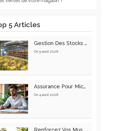
les ventes de votre magasin ?
op 5 Articles
Gestion Des Stocks : Meilleures Pratiques Intralogistiques
On
5 août 2026
Assurance Pour Micro-Entrepreneur : Les Garanties Essentielles À Connaître
On
4 août 2026
Renforcez Vos Muscles Profonds Pour Apaiser Votre Mal De Dos