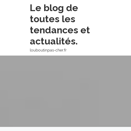
Skip
Le blog de
to
toutes les
content
tendances et
actualités.
louboutinpas-cher.fr