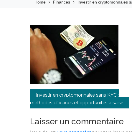
Home
Finances
Investir en cryptomonnaies s
Navigation
Investir en cryptomonnaies sans KYC :
de
méthodes efficaces et opportunités à saisir
l’article
Laisser un commentaire