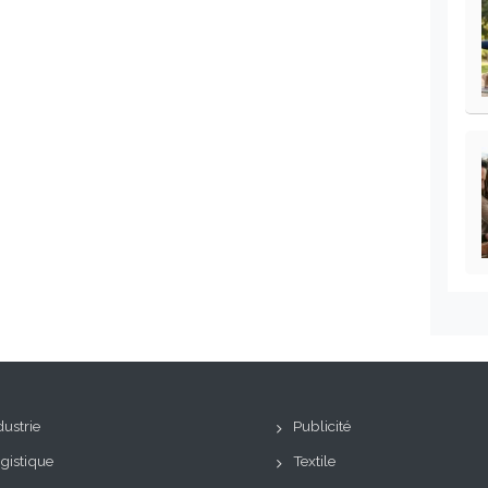
dustrie
Publicité
gistique
Textile