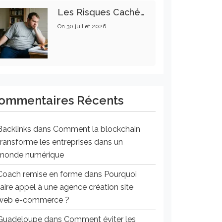
Les Risques Cachés De La Sédentarité : Un Enjeu Pour Votre Santé
On
30 juillet 2026
ommentaires Récents
Backlinks
dans
Comment la blockchain
transforme les entreprises dans un
monde numérique
Coach remise en forme
dans
Pourquoi
faire appel à une agence création site
web e-commerce ?
Guadeloupe
dans
Comment éviter les