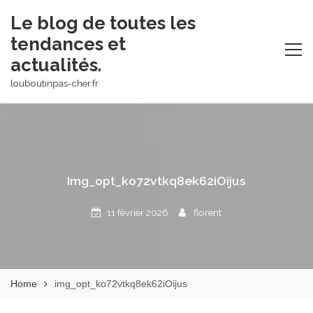
Skip
Le blog de toutes les
to
tendances et
content
actualités.
louboutinpas-cher.fr
Img_opt_ko72vtkq8ek62iOijus
11 février 2026
florent
Home
img_opt_ko72vtkq8ek62iOijus