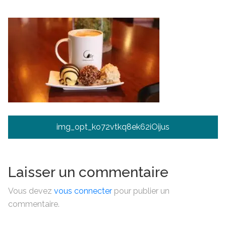
Navigation
img_opt_ko72vtkq8ek62iOijus
de
l’article
Laisser un commentaire
Vous devez
vous connecter
pour publier un
commentaire.