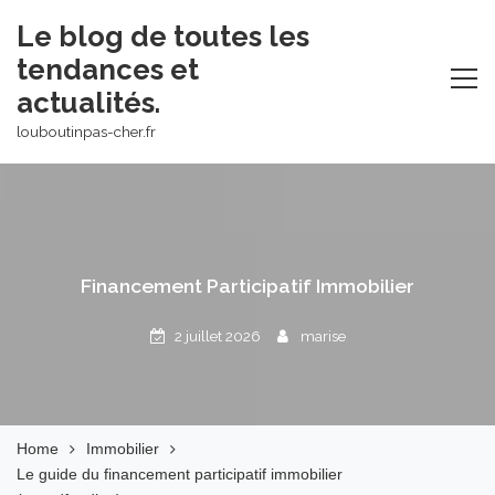
Skip
Le blog de toutes les
to
tendances et
content
actualités.
louboutinpas-cher.fr
Financement Participatif Immobilier
2 juillet 2026
marise
Home
Immobilier
Le guide du financement participatif immobilier