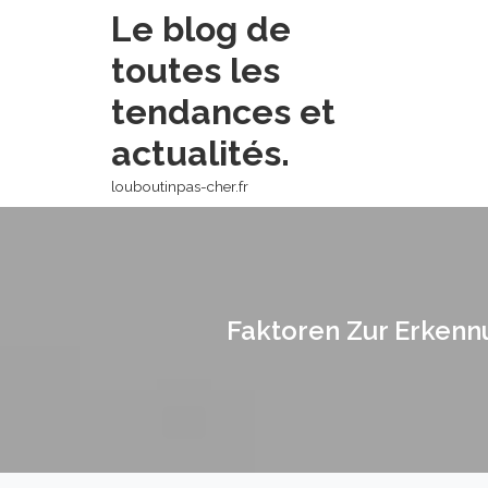
Skip
Le blog de
to
toutes les
content
tendances et
actualités.
louboutinpas-cher.fr
Faktoren Zur Erkennu