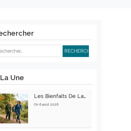
echercher
chercher :
 La Une
Les Bienfaits De La Marche Sur La Santé Physique Et Mentale
On
6 août 2026