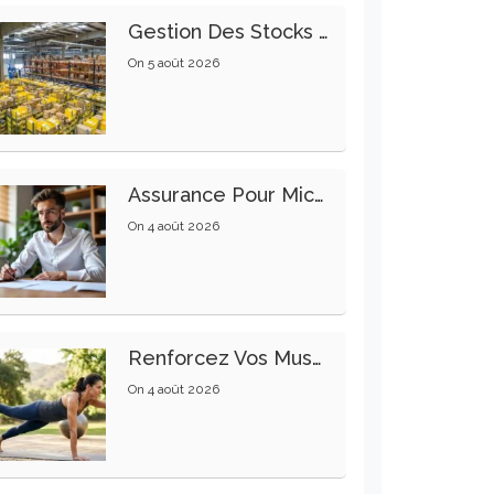
Gestion Des Stocks : Meilleures Pratiques Intralogistiques
On
5 août 2026
Assurance Pour Micro-Entrepreneur : Les Garanties Essentielles À Connaître
On
4 août 2026
Renforcez Vos Muscles Profonds Pour Apaiser Votre Mal De Dos
On
4 août 2026