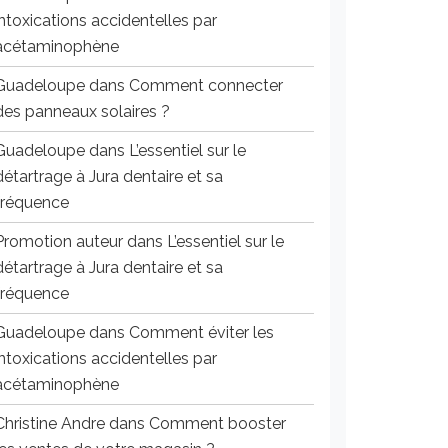
intoxications accidentelles par
acétaminophène
Guadeloupe
dans
Comment connecter
des panneaux solaires ?
Guadeloupe
dans
L’essentiel sur le
détartrage à Jura dentaire et sa
fréquence
Promotion auteur
dans
L’essentiel sur le
détartrage à Jura dentaire et sa
fréquence
Guadeloupe
dans
Comment éviter les
intoxications accidentelles par
acétaminophène
Christine Andre
dans
Comment booster