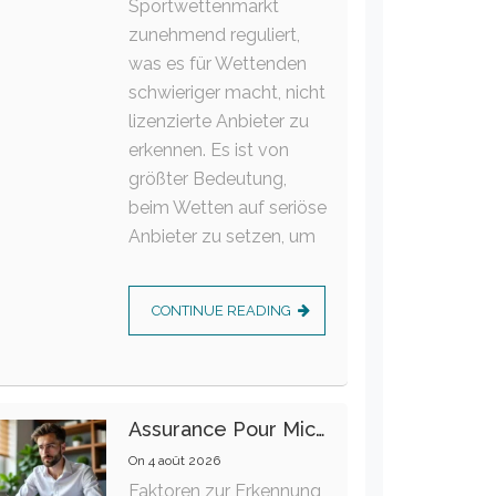
Sportwettenmarkt
zunehmend reguliert,
was es für Wettenden
schwieriger macht, nicht
lizenzierte Anbieter zu
erkennen. Es ist von
größter Bedeutung,
beim Wetten auf seriöse
Anbieter zu setzen, um
CONTINUE READING
Assurance Pour Micro-Entrepreneur : Les Garanties Essentielles À Connaître
On
4 août 2026
Faktoren zur Erkennung