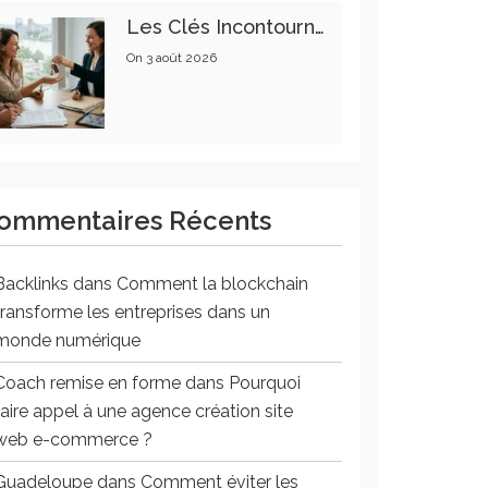
Les Clés Incontournables Pour Réussir Vos Transactions Immobilières
On
3 août 2026
ommentaires Récents
Backlinks
dans
Comment la blockchain
transforme les entreprises dans un
monde numérique
Coach remise en forme
dans
Pourquoi
faire appel à une agence création site
web e-commerce ?
Guadeloupe
dans
Comment éviter les