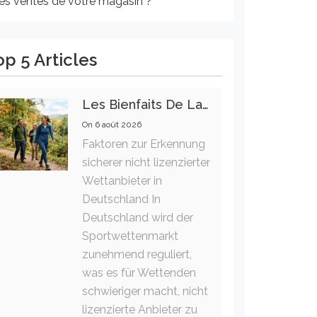
les ventes de votre magasin ?
op 5 Articles
Les Bienfaits De La Marche Sur La Santé Physique Et Mentale
On
6 août 2026
Faktoren zur Erkennung
sicherer nicht lizenzierter
Wettanbieter in
Deutschland In
Deutschland wird der
Sportwettenmarkt
zunehmend reguliert,
was es für Wettenden
schwieriger macht, nicht
lizenzierte Anbieter zu