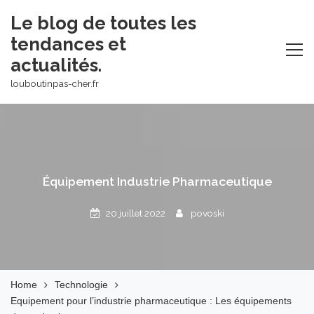
Skip
Le blog de toutes les
to
tendances et
content
actualités.
louboutinpas-cher.fr
Équipement Industrie Pharmaceutique
20 juillet 2022
povoski
Home
Technologie
Equipement pour l’industrie pharmaceutique : Les équipements