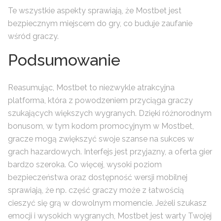
Te wszystkie aspekty sprawiają, że Mostbet jest
bezpiecznym miejscem do gry, co buduje zaufanie
wśród graczy.
Podsumowanie
Reasumując, Mostbet to niezwykle atrakcyjna
platforma, która z powodzeniem przyciąga graczy
szukających większych wygranych. Dzięki różnorodnym
bonusom, w tym kodom promocyjnym w Mostbet,
gracze mogą zwiększyć swoje szanse na sukces w
grach hazardowych. Interfejs jest przyjazny, a oferta gier
bardzo szeroka. Co więcej, wysoki poziom
bezpieczeństwa oraz dostępność wersji mobilnej
sprawiają, że np. część graczy może z łatwością
cieszyć się grą w dowolnym momencie. Jeżeli szukasz
emocji i wysokich wygranych, Mostbet jest warty Twojej