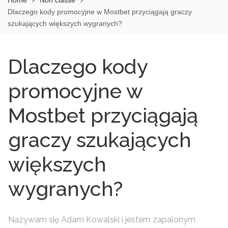
Home
Non classé
Dlaczego kody promocyjne w Mostbet przyciągają graczy
szukających większych wygranych?
Dlaczego kody
promocyjne w
Mostbet przyciągają
graczy szukających
większych
wygranych?
Nazywam się Adam Kowalski i jestem zapalonym