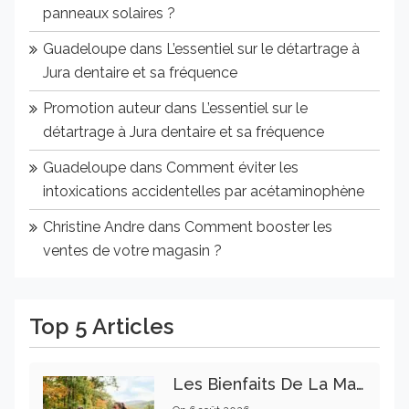
panneaux solaires ?
Guadeloupe
dans
L’essentiel sur le détartrage à
Jura dentaire et sa fréquence
Promotion auteur
dans
L’essentiel sur le
détartrage à Jura dentaire et sa fréquence
Guadeloupe
dans
Comment éviter les
intoxications accidentelles par acétaminophène
Christine Andre
dans
Comment booster les
ventes de votre magasin ?
Top 5 Articles
Les Bienfaits De La Marche Sur La Santé Physique Et Mentale