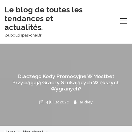
Skip
Le blog de toutes les
to
tendances et
content
actualités.
louboutinpas-cher.fr
Dlaczego Kody Promocyjne W Mostbet
Przyciągają Graczy Szukających Większych
Wygranych?
4 juillet 2026
audrey