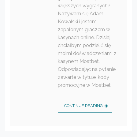
większych wygranych?
Nazywam się Adam
Kowalski i jestem
zapalonym graczem w
kasynach online. Dzisiaj
chciałbym podzielić się
moimi doświadczeniami z
kasynem Mostbet.
Odpowiadając na pytanie
zawarte w tytule, kody
promocyjne w Mostbet
CONTINUE READING