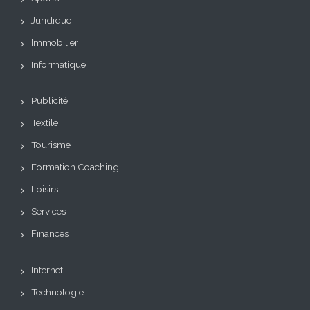
Juridique
Immobilier
Informatique
Publicité
Textile
Tourisme
Formation Coaching
Loisirs
Services
Finances
Internet
Technologie