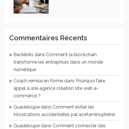
Commentaires Récents
Backlinks
dans
Comment la blockchain
transforme les entreprises dans un monde
numérique
Coach remise en forme
dans
Pourquoi faire
appel à une agence création site web e-
commerce ?
Guadeloupe
dans
Comment éviter les
intoxications accidentelles par acétaminophène
Guadeloupe
dans
Comment connecter des