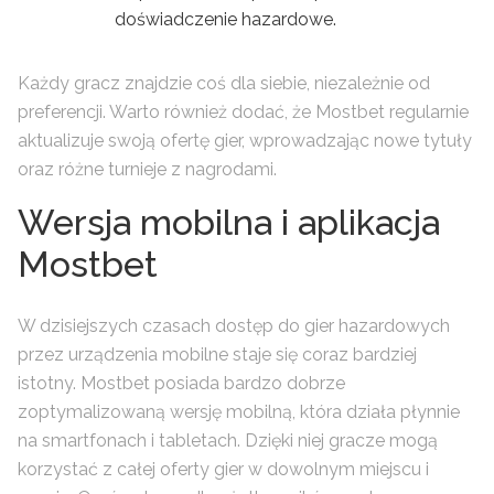
doświadczenie hazardowe.
Każdy gracz znajdzie coś dla siebie, niezależnie od
preferencji. Warto również dodać, że Mostbet regularnie
aktualizuje swoją ofertę gier, wprowadzając nowe tytuły
oraz różne turnieje z nagrodami.
Wersja mobilna i aplikacja
Mostbet
W dzisiejszych czasach dostęp do gier hazardowych
przez urządzenia mobilne staje się coraz bardziej
istotny. Mostbet posiada bardzo dobrze
zoptymalizowaną wersję mobilną, która działa płynnie
na smartfonach i tabletach. Dzięki niej gracze mogą
korzystać z całej oferty gier w dowolnym miejscu i