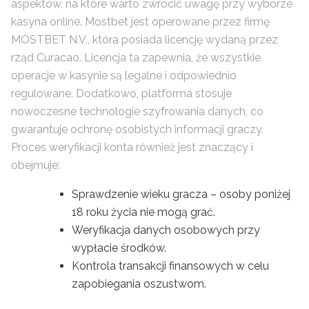
aspektów, na które warto zwrócić uwagę przy wyborze
kasyna online. Mostbet jest operowane przez firmę
MOSTBET N.V., która posiada licencję wydaną przez
rząd Curacao. Licencja ta zapewnia, że wszystkie
operacje w kasynie są legalne i odpowiednio
regulowane. Dodatkowo, platforma stosuje
nowoczesne technologie szyfrowania danych, co
gwarantuje ochronę osobistych informacji graczy.
Proces weryfikacji konta również jest znaczący i
obejmuje:
Sprawdzenie wieku gracza – osoby poniżej
18 roku życia nie mogą grać.
Weryfikacja danych osobowych przy
wypłacie środków.
Kontrola transakcji finansowych w celu
zapobiegania oszustwom.