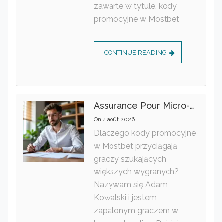
zawarte w tytule, kody
promocyjne w Mostbet
CONTINUE READING
Assurance Pour Micro-Entrepreneur : Les Garanties Essentielles À Connaître
On
4 août 2026
Dlaczego kody promocyjne
w Mostbet przyciągają
graczy szukających
większych wygranych?
Nazywam się Adam
Kowalski i jestem
zapalonym graczem w