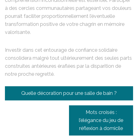
compréhension inconditionnelle est essentiel. Participer
à des cercles communautaires partageant vos douleurs
pourrait faciliter proportionnellement l’éventuelle
transformation positive de votre chagrin en mémoire
valorisante.
Investir dans cet entourage de confiance solidaire
consolidera malgré tout ultérieurement des seules parts
construites antérieures éraflées par la disparition de
notre proche regretté.
Navigation
Quelle décoration pour une salle de bain ?
de
l’article
Mots croisés :
l’élégance du jeu de
réflexion à domicile