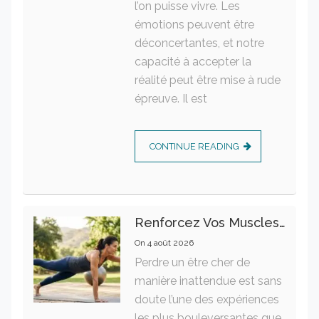
l’on puisse vivre. Les
émotions peuvent être
déconcertantes, et notre
capacité à accepter la
réalité peut être mise à rude
épreuve. Il est
CONTINUE READING
Renforcez Vos Muscles Profonds Pour Apaiser Votre Mal De Dos
On
4 août 2026
Perdre un être cher de
manière inattendue est sans
doute l’une des expériences
les plus bouleversantes que