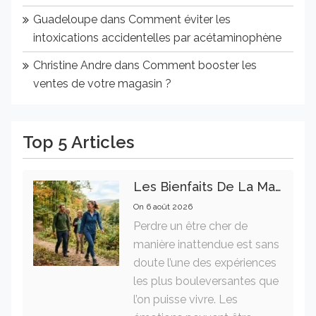
Guadeloupe
dans
Comment éviter les
intoxications accidentelles par acétaminophène
Christine Andre
dans
Comment booster les
ventes de votre magasin ?
Top 5 Articles
Les Bienfaits De La Marche Sur La Santé Physique Et Mentale
On
6 août 2026
Perdre un être cher de
manière inattendue est sans
doute l’une des expériences
les plus bouleversantes que
l’on puisse vivre. Les