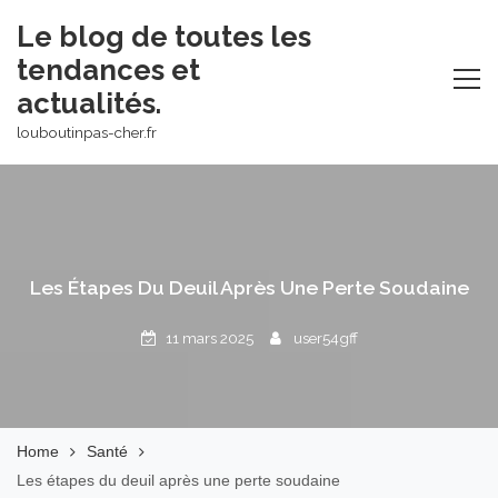
Skip
Le blog de toutes les
to
tendances et
content
actualités.
louboutinpas-cher.fr
Les Étapes Du Deuil Après Une Perte Soudaine
11 mars 2025
user54gff
Home
Santé
Les étapes du deuil après une perte soudaine