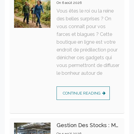
On
6 août 2026
Vous êtes le roi ou la reine
des belles surprises ? On
vous connaît pour vos
farces et blagues ? Cette
boutique en ligne est votre
endroit de prédilection pour
dénicher ces gadgets qui
vous permettront de diffuser
le bonheur autour de
CONTINUE READING
Gestion Des Stocks : Meilleures Pratiques Intralogistiques
On
5 août 2026