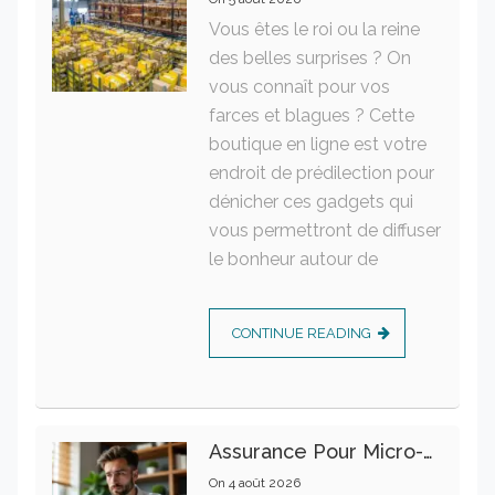
Vous êtes le roi ou la reine
des belles surprises ? On
vous connaît pour vos
farces et blagues ? Cette
boutique en ligne est votre
endroit de prédilection pour
dénicher ces gadgets qui
vous permettront de diffuser
le bonheur autour de
CONTINUE READING
Assurance Pour Micro-Entrepreneur : Les Garanties Essentielles À Connaître
On
4 août 2026