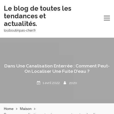
Skip
Le blog de toutes les
to
tendances et
content
actualités.
louboutinpas-cher.fr
Dans Une Canalisation Enterrée : Comment Peut-
On Localiser Une Fuite D’eau ?
1 avril 2022
zozo
Home
Maison