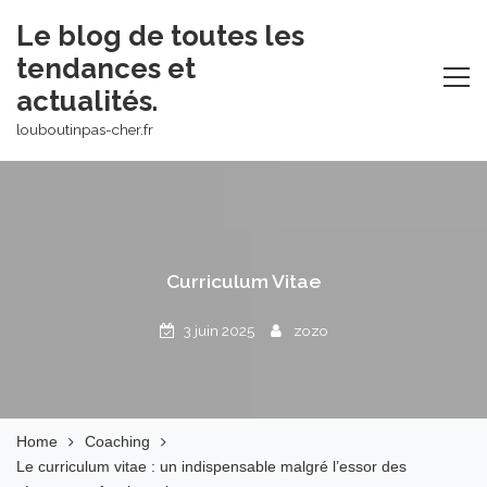
Skip
Le blog de toutes les
to
tendances et
content
actualités.
louboutinpas-cher.fr
Curriculum Vitae
3 juin 2025
zozo
Home
Coaching
Le curriculum vitae : un indispensable malgré l’essor des