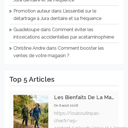
Promotion auteur
dans
L’essentiel sur le
détartrage à Jura dentaire et sa fréquence
Guadeloupe
dans
Comment éviter les
intoxications accidentelles par acétaminophène
Christine Andre
dans
Comment booster les
ventes de votre magasin ?
Top 5 Articles
Les Bienfaits De La Marche Sur La Santé Physique Et Mentale
On
6 août 2026
https://louboutinpas-
cher.fr/wp-