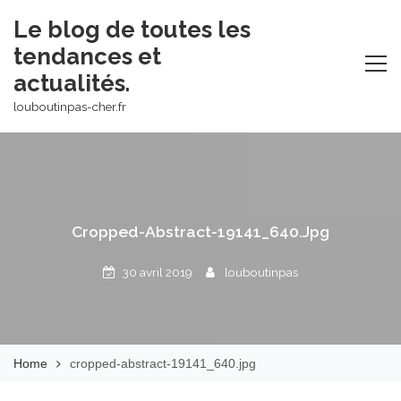
Skip
Le blog de toutes les
to
tendances et
content
actualités.
louboutinpas-cher.fr
Cropped-Abstract-19141_640.jpg
30 avril 2019
louboutinpas
Home
cropped-abstract-19141_640.jpg