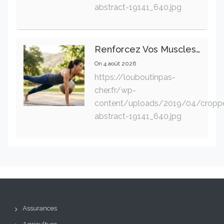
abstract-19141_640.jpg
Renforcez Vos Muscles Profonds Pour Apaiser Votre Mal De Dos
On
4 août 2026
https://louboutinpas-
cher.fr/wp-
content/uploads/2019/04/cropp
abstract-19141_640.jpg
Assurances