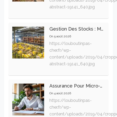
content/uploads/2019/04/cropp
abstract-19141_640.jpg
Gestion Des Stocks : Meilleures Pratiques Intralogistiques
On
5 août 2026
https://louboutinpas-
cher.fr/wp-
content/uploads/2019/04/cropp
abstract-19141_640.jpg
Assurance Pour Micro-Entrepreneur : Les Garanties Essentielles À Connaître
On
4 août 2026
https://louboutinpas-
cher.fr/wp-
content/uploads/2019/04/cropp