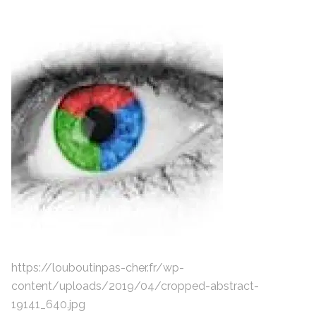
https://louboutinpas-cher.fr/wp-
content/uploads/2019/04/cropped-abstract-
19141_640.jpg