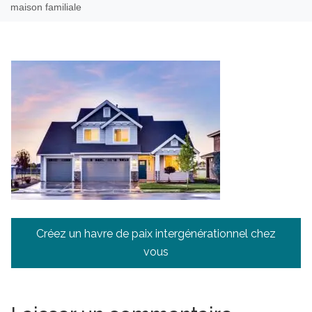
maison familiale
Navigation
Créez un havre de paix intergénérationnel chez
de
vous
l’article