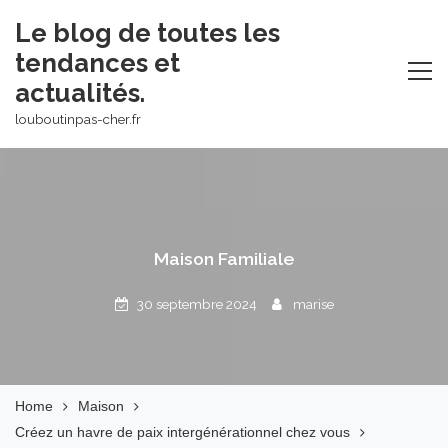
Skip
Le blog de toutes les
to
tendances et
content
actualités.
louboutinpas-cher.fr
Maison Familiale
30 septembre 2024
marise
Home
Maison
Créez un havre de paix intergénérationnel chez vous