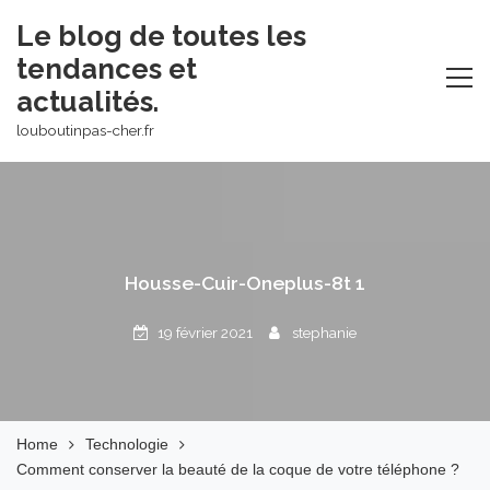
Skip
Le blog de toutes les
to
tendances et
content
actualités.
louboutinpas-cher.fr
Housse-Cuir-Oneplus-8t 1
19 février 2021
stephanie
Home
Technologie
Comment conserver la beauté de la coque de votre téléphone ?